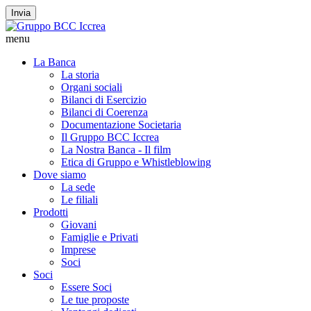
Invia
menu
La Banca
La storia
Organi sociali
Bilanci di Esercizio
Bilanci di Coerenza
Documentazione Societaria
Il Gruppo BCC Iccrea
La Nostra Banca - Il film
Etica di Gruppo e Whistleblowing
Dove siamo
La sede
Le filiali
Prodotti
Giovani
Famiglie e Privati
Imprese
Soci
Soci
Essere Soci
Le tue proposte