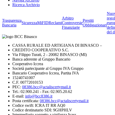
Naviga Archivio
Ricerca Archivio
Nuo
Arbitro
rego
Trasparenza
Prestiti
Sicurezza
MiFID
Reclami
Controversie
euro
Bancaria
Obbligazionari
Finanziarie
defin
del d
CASSA RURALE ED ARTIGIANA DI BINASCO –
CREDITO COOPERATIVO S.C.
Via Filippo Turati, 2 - 20082 BINASCO (MI)
Banca aderente al Gruppo Bancario
Cooperativo Iccrea
Società partecipante al Gruppo IVA Gruppo
Bancario Cooperativo Iccrea, Partita IVA
15240741007
C.F. 00772010153
PEC:
08386.bcc@actaliscertymail.it
Tel.: 02.900.241 - Fax: 02.905.20.62
E-mail:
info@bcc8386.it
Posta certificata:
08386.bcc@actaliscertymail.it
Codice swift: ICRA IT RR AQ0
Codice destinatario SDI: 9GHPHLV
Intermediario soggetto a vigilanza Ivass -