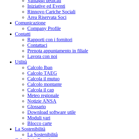
Vantaggi dedicati
Iniziative ed Eventi
Rinnovo Cariche Sociali
Area Riservata Soci
Comunicazione
Company Profile
Contatti
Rapporti con i fornitori
Contattaci
Prenota appuntamento in filiale
Lavora con noi
Utilità
Calcolo Iban
Calcolo TAEG
Calcola il mutuo
Calcolo montante
Calcola il cap
Meteo regionale
Notizie ANSA
Glossario
Download software utile
Moduli vari
Blocco carte
La Sostenibilità
La Sostenibilità