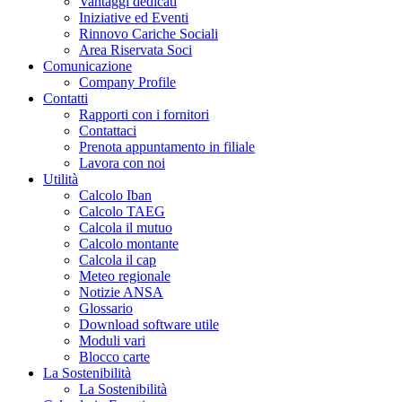
Vantaggi dedicati
Iniziative ed Eventi
Rinnovo Cariche Sociali
Area Riservata Soci
Comunicazione
Company Profile
Contatti
Rapporti con i fornitori
Contattaci
Prenota appuntamento in filiale
Lavora con noi
Utilità
Calcolo Iban
Calcolo TAEG
Calcola il mutuo
Calcolo montante
Calcola il cap
Meteo regionale
Notizie ANSA
Glossario
Download software utile
Moduli vari
Blocco carte
La Sostenibilità
La Sostenibilità