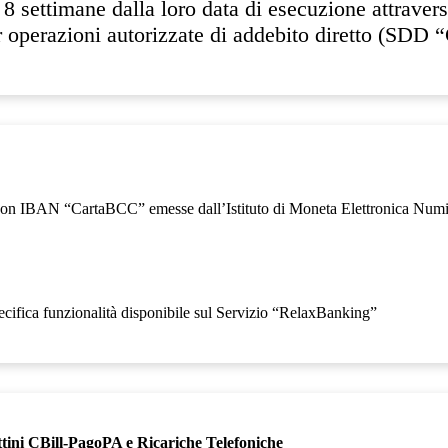
o 8 settimane dalla loro data di esecuzione attraver
er operazioni autorizzate di addebito diretto (SDD 
te con IBAN “CartaBCC” emesse dall’Istituto di Moneta Elettronica Nu
ecifica funzionalità disponibile sul Servizio “RelaxBanking”
ettini CBill-PagoPA e Ricariche Telefoniche