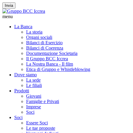
Invia
menu
La Banca
La storia
Organi sociali
Bilanci di Esercizio
Bilanci di Coerenza
Documentazione Societaria
Il Gruppo BCC Iccrea
La Nostra Banca - Il film
Etica di Gruppo e Whistleblowing
Dove siamo
La sede
Le filiali
Prodotti
Giovani
Famiglie e Privati
Imprese
Soci
Soci
Essere Soci
Le tue proposte