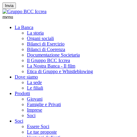
Invia
menu
La Banca
La storia
Organi sociali
Bilanci di Esercizio
Bilanci di Coerenza
Documentazione Societaria
Il Gruppo BCC Iccrea
La Nostra Banca - Il film
Etica di Gruppo e Whistleblowing
Dove siamo
La sede
Le filiali
Prodotti
Giovani
Famiglie e Privati
Imprese
Soci
Soci
Essere Soci
Le tue proposte