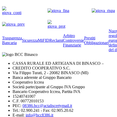
Nuo
Arbitro
rego
Trasparenza
Prestiti
Sicurezza
MiFID
Reclami
Controversie
euro
Bancaria
Obbligazionari
Finanziarie
defin
del d
CASSA RURALE ED ARTIGIANA DI BINASCO –
CREDITO COOPERATIVO S.C.
Via Filippo Turati, 2 - 20082 BINASCO (MI)
Banca aderente al Gruppo Bancario
Cooperativo Iccrea
Società partecipante al Gruppo IVA Gruppo
Bancario Cooperativo Iccrea, Partita IVA
15240741007
C.F. 00772010153
PEC:
08386.bcc@actaliscertymail.it
Tel.: 02.900.241 - Fax: 02.905.20.62
E-mail:
info@bcc8386.it