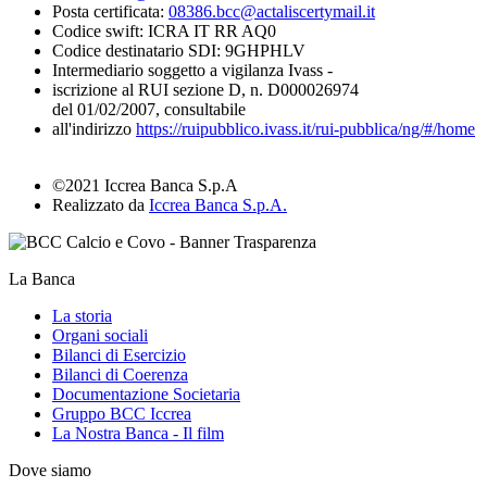
Posta certificata:
08386.bcc@actaliscertymail.it
Codice swift: ICRA IT RR AQ0
Codice destinatario SDI: 9GHPHLV
Intermediario soggetto a vigilanza Ivass -
iscrizione al RUI sezione D, n. D000026974
del 01/02/2007, consultabile
all'indirizzo
https://ruipubblico.ivass.it/rui-pubblica/ng/#/home
©2021 Iccrea Banca S.p.A
Realizzato da
Iccrea Banca S.p.A.
La Banca
La storia
Organi sociali
Bilanci di Esercizio
Bilanci di Coerenza
Documentazione Societaria
Gruppo BCC Iccrea
La Nostra Banca - Il film
Dove siamo