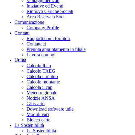
Vantaggi dedicati
Iniziative ed Eventi
Rinnovo Cariche Sociali
Area Riservata Soci
Comunicazione
Company Profile
Contatti
Rapporti con i fornitori
Contattaci
Prenota appuntamento in filiale
Lavora con noi
Utilità
Calcolo Iban
Calcolo TAEG
Calcola il mutuo
Calcolo montante
Calcola il cap
Meteo regionale
Notizie ANSA
Glossario
Download software utile
Moduli vari
Blocco carte
La Sostenibilità
La Sostenibilità