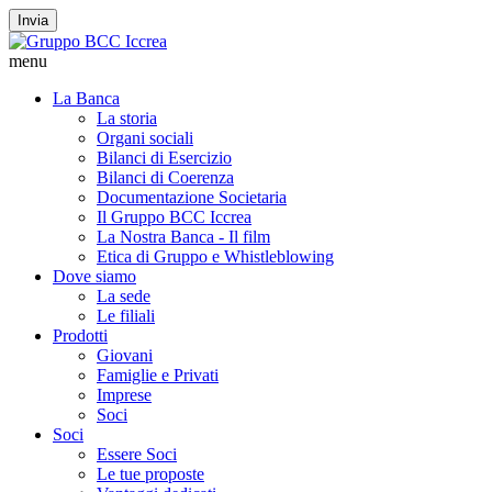
Invia
menu
La Banca
La storia
Organi sociali
Bilanci di Esercizio
Bilanci di Coerenza
Documentazione Societaria
Il Gruppo BCC Iccrea
La Nostra Banca - Il film
Etica di Gruppo e Whistleblowing
Dove siamo
La sede
Le filiali
Prodotti
Giovani
Famiglie e Privati
Imprese
Soci
Soci
Essere Soci
Le tue proposte