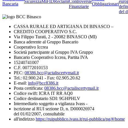
Sicurezza
MiFID
Reclami
Controversie
euro
Bancaria
Obbligazionari
Finanziarie
defin
del d
CASSA RURALE ED ARTIGIANA DI BINASCO –
CREDITO COOPERATIVO S.C.
Via Filippo Turati, 2 - 20082 BINASCO (MI)
Banca aderente al Gruppo Bancario
Cooperativo Iccrea
Società partecipante al Gruppo IVA Gruppo
Bancario Cooperativo Iccrea, Partita IVA
15240741007
C.F. 00772010153
PEC:
08386.bcc@actaliscertymail.it
Tel.: 02.900.241 - Fax: 02.905.20.62
E-mail:
info@bcc8386.it
Posta certificata:
08386.bcc@actaliscertymail.it
Codice swift: ICRA IT RR AQ0
Codice destinatario SDI: 9GHPHLV
Intermediario soggetto a vigilanza Ivass -
iscrizione al RUI sezione D, n. D000026974
del 01/02/2007, consultabile
all'indirizzo
https://ruipubblico.ivass.it/rui-pubblica/ng/#/home