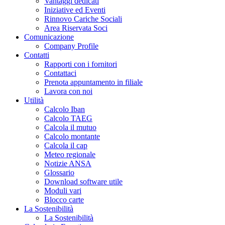
Vantaggi dedicati
Iniziative ed Eventi
Rinnovo Cariche Sociali
Area Riservata Soci
Comunicazione
Company Profile
Contatti
Rapporti con i fornitori
Contattaci
Prenota appuntamento in filiale
Lavora con noi
Utilità
Calcolo Iban
Calcolo TAEG
Calcola il mutuo
Calcolo montante
Calcola il cap
Meteo regionale
Notizie ANSA
Glossario
Download software utile
Moduli vari
Blocco carte
La Sostenibilità
La Sostenibilità