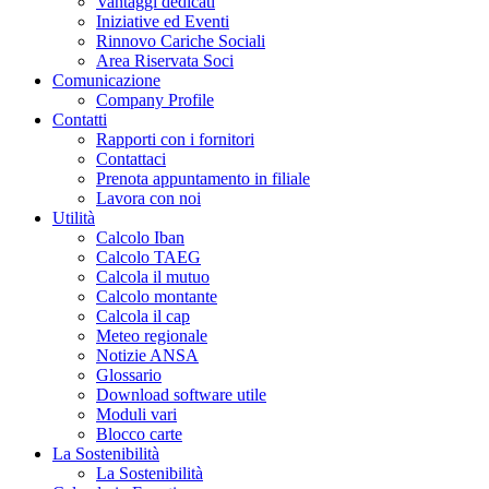
Vantaggi dedicati
Iniziative ed Eventi
Rinnovo Cariche Sociali
Area Riservata Soci
Comunicazione
Company Profile
Contatti
Rapporti con i fornitori
Contattaci
Prenota appuntamento in filiale
Lavora con noi
Utilità
Calcolo Iban
Calcolo TAEG
Calcola il mutuo
Calcolo montante
Calcola il cap
Meteo regionale
Notizie ANSA
Glossario
Download software utile
Moduli vari
Blocco carte
La Sostenibilità
La Sostenibilità