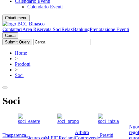
Calendario Eventi
Calendario Eventi
Chiudi menu
Contattaci
Area Riservata Soci
RelaxBanking
Prenotazione Eventi
Cerca
Home
>
Prodotti
>
Soci
Soci
Nuo
Arbitro
rego
Trasparenza
Prestiti
Sicurezza
MiFID
Reclami
Controversie
euro