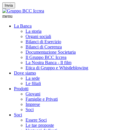
Invia
menu
La Banca
La storia
Organi sociali
Bilanci di Esercizio
Bilanci di Coerenza
Documentazione Societaria
Il Gruppo BCC Iccrea
La Nostra Banca - Il film
Etica di Gruppo e Whistleblowing
Dove siamo
La sede
Le filiali
Prodotti
Giovani
Famiglie e Privati
Imprese
Soci
Soci
Essere Soci
Le tue proposte