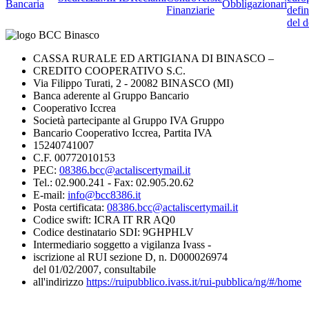
Bancaria
Obbligazionari
Finanziarie
defin
del d
CASSA RURALE ED ARTIGIANA DI BINASCO –
CREDITO COOPERATIVO S.C.
Via Filippo Turati, 2 - 20082 BINASCO (MI)
Banca aderente al Gruppo Bancario
Cooperativo Iccrea
Società partecipante al Gruppo IVA Gruppo
Bancario Cooperativo Iccrea, Partita IVA
15240741007
C.F. 00772010153
PEC:
08386.bcc@actaliscertymail.it
Tel.: 02.900.241 - Fax: 02.905.20.62
E-mail:
info@bcc8386.it
Posta certificata:
08386.bcc@actaliscertymail.it
Codice swift: ICRA IT RR AQ0
Codice destinatario SDI: 9GHPHLV
Intermediario soggetto a vigilanza Ivass -
iscrizione al RUI sezione D, n. D000026974
del 01/02/2007, consultabile
all'indirizzo
https://ruipubblico.ivass.it/rui-pubblica/ng/#/home