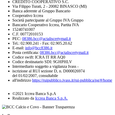
CREDITO COOPERATIVO S.C.
Via Filippo Turati, 2 - 20082 BINASCO (MI)
Banca aderente al Gruppo Bancario
Cooperativo Iccrea
Società partecipante al Gruppo IVA Gruppo
Bancario Cooperativo Iccrea, Partita IVA
15240741007
C.F. 00772010153
PEC:
08386.bcc@actaliscertymail.it
Tel.: 02.900.241 - Fax: 02.905.20.62
E-mail:
info@bcc8386.it
Posta certificata:
08386.bcc@actaliscertymail.it
Codice swift: ICRA IT RR AQ0
Codice destinatario SDI: 9GHPHLV
Intermediario soggetto a vigilanza Ivass -
iscrizione al RUI sezione D, n. D000026974
del 01/02/2007, consultabile
all'indirizzo
https://ruipubblico.ivass.it/rui-pubblica/ng/#/home
©2021 Iccrea Banca S.p.A
Realizzato da
Iccrea Banca S.p.A.