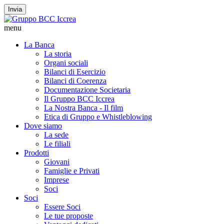
Invia
menu
La Banca
La storia
Organi sociali
Bilanci di Esercizio
Bilanci di Coerenza
Documentazione Societaria
Il Gruppo BCC Iccrea
La Nostra Banca - Il film
Etica di Gruppo e Whistleblowing
Dove siamo
La sede
Le filiali
Prodotti
Giovani
Famiglie e Privati
Imprese
Soci
Soci
Essere Soci
Le tue proposte