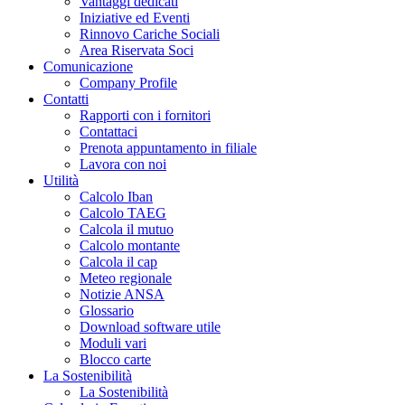
Vantaggi dedicati
Iniziative ed Eventi
Rinnovo Cariche Sociali
Area Riservata Soci
Comunicazione
Company Profile
Contatti
Rapporti con i fornitori
Contattaci
Prenota appuntamento in filiale
Lavora con noi
Utilità
Calcolo Iban
Calcolo TAEG
Calcola il mutuo
Calcolo montante
Calcola il cap
Meteo regionale
Notizie ANSA
Glossario
Download software utile
Moduli vari
Blocco carte
La Sostenibilità
La Sostenibilità