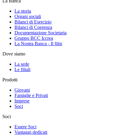
La Banca
La storia
Organi sociali
Bilanci di Esercizio
Bilanci di Coerenza
Documentazione Societaria
Gruppo BCC Iccrea
La Nostra Banca - Il film
Dove siamo
La sede
Le filiali
Prodotti
Giovani
Famiglie e Privati
Imprese
Soci
Soci
Essere Soci
Vantaggi dedicati