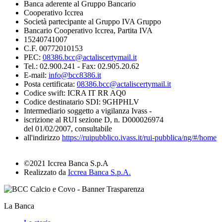
Banca aderente al Gruppo Bancario
Cooperativo Iccrea
Società partecipante al Gruppo IVA Gruppo
Bancario Cooperativo Iccrea, Partita IVA
15240741007
C.F. 00772010153
PEC:
08386.bcc@actaliscertymail.it
Tel.: 02.900.241 - Fax: 02.905.20.62
E-mail:
info@bcc8386.it
Posta certificata:
08386.bcc@actaliscertymail.it
Codice swift: ICRA IT RR AQ0
Codice destinatario SDI: 9GHPHLV
Intermediario soggetto a vigilanza Ivass -
iscrizione al RUI sezione D, n. D000026974
del 01/02/2007, consultabile
all'indirizzo
https://ruipubblico.ivass.it/rui-pubblica/ng/#/home
©2021 Iccrea Banca S.p.A
Realizzato da
Iccrea Banca S.p.A.
La Banca