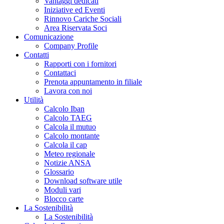
Vantaggi dedicati
Iniziative ed Eventi
Rinnovo Cariche Sociali
Area Riservata Soci
Comunicazione
Company Profile
Contatti
Rapporti con i fornitori
Contattaci
Prenota appuntamento in filiale
Lavora con noi
Utilità
Calcolo Iban
Calcolo TAEG
Calcola il mutuo
Calcolo montante
Calcola il cap
Meteo regionale
Notizie ANSA
Glossario
Download software utile
Moduli vari
Blocco carte
La Sostenibilità
La Sostenibilità