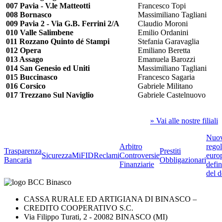
007 Pavia - V.le Matteotti
Francesco Topi
008 Bornasco
Massimiliano Tagliani
009 Pavia 2 - Via G.B. Ferrini 2/A
Claudio Moroni
010 Valle Salimbene
Emilio Ordanini
011 Rozzano Quinto dé Stampi
Stefania Garavaglia
012 Opera
Emiliano Beretta
013 Assago
Emanuela Barozzi
014 San Genesio ed Uniti
Massimiliano Tagliani
015 Buccinasco
Francesco Sagaria
016 Corsico
Gabriele Militano
017 Trezzano Sul Naviglio
Gabriele Castelnuovo
» Vai alle nostre filiali
Nuo
Arbitro
rego
Trasparenza
Prestiti
Sicurezza
MiFID
Reclami
Controversie
euro
Bancaria
Obbligazionari
Finanziarie
defin
del d
CASSA RURALE ED ARTIGIANA DI BINASCO –
CREDITO COOPERATIVO S.C.
Via Filippo Turati, 2 - 20082 BINASCO (MI)