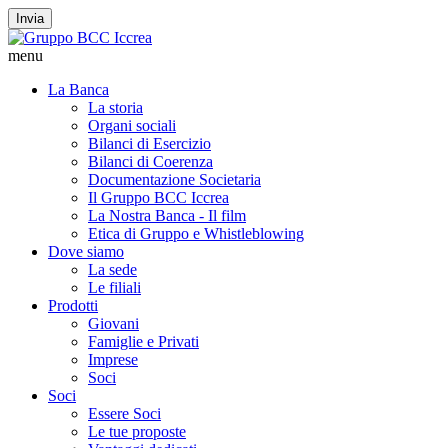
Invia
menu
La Banca
La storia
Organi sociali
Bilanci di Esercizio
Bilanci di Coerenza
Documentazione Societaria
Il Gruppo BCC Iccrea
La Nostra Banca - Il film
Etica di Gruppo e Whistleblowing
Dove siamo
La sede
Le filiali
Prodotti
Giovani
Famiglie e Privati
Imprese
Soci
Soci
Essere Soci
Le tue proposte