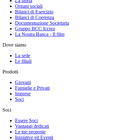
La storia
Organi sociali
Bilanci di Esercizio
Bilanci di Coerenza
Documentazione Societaria
Gruppo BCC Iccrea
La Nostra Banca - Il film
Dove siamo
La sede
Le filiali
Prodotti
Giovani
Famiglie e Privati
Imprese
Soci
Soci
Essere Soci
Vantaggi dedicati
Le tue proposte
Iniziative ed Eventi