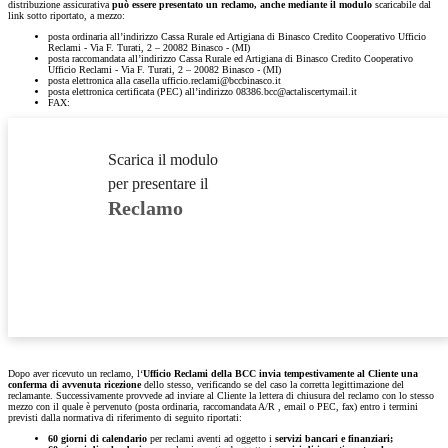
distribuzione assicurativa
può essere presentato un reclamo, anche mediante il modulo
scaricabile dal
link sotto riportato, a mezzo:
posta ordinaria all’indirizzo Cassa Rurale ed Artigiana di Binasco Credito Cooperativo Ufficio
Reclami - Via F. Turati, 2 – 20082 Binasco - (MI)
posta raccomandata all’indirizzo Cassa Rurale ed Artigiana di Binasco Credito Cooperativo
Ufficio Reclami - Via F. Turati, 2 – 20082 Binasco - (MI)
posta elettronica alla casella ufficio.reclami@bccbinasco.it
posta elettronica certificata (PEC) all’indirizzo 08386.bcc@actaliscertymail.it
FAX:
Scarica il modulo
per presentare il
Reclamo
Dopo aver ricevuto un reclamo, l‘
Ufficio Reclami della BCC invia tempestivamente al Cliente una
conferma di avvenuta ricezione
dello stesso, verificando se del caso la corretta legittimazione del
reclamante. Successivamente provvede ad inviare al Cliente la lettera di chiusura del reclamo con lo stesso
mezzo con il quale è pervenuto (posta ordinaria, raccomandata A/R , email o PEC, fax) entro i termini
previsti dalla normativa di riferimento di seguito riportati:
60 giorni
di calendario
per reclami aventi ad oggetto i
servizi bancari e finanziari;