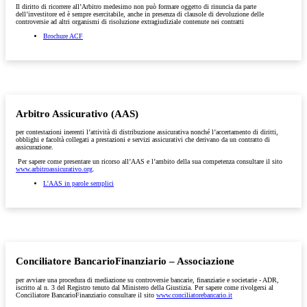
Il diritto di ricorrere all’Arbitro medesimo non può formare oggetto di rinuncia da parte
dell’investitore ed è sempre esercitabile, anche in presenza di clausole di devoluzione delle
controversie ad altri organismi di risoluzione extragiudiziale contenute nei contratti
Brochure ACF
Arbitro Assicurativo (AAS)
per contestazioni inerenti l’attività di distribuzione assicurativa nonché l’accertamento di diritti,
obblighi e facoltà collegati a prestazioni e servizi assicurativi che derivano da un contratto di
assicurazione.
Per sapere come presentare un ricorso all’AAS e l’ambito della sua competenza consultare il sito
www.arbitroassicurativo.org
.
L'AAS in parole semplici
Conciliatore BancarioFinanziario – Associazione
per avviare una procedura di mediazione su controversie bancarie, finanziarie e societarie - ADR,
iscritto al n. 3 del Registro tenuto dal Ministero della Giustizia. Per sapere come rivolgersi al
Conciliatore BancarioFinanziario consultare il sito
www.conciliatorebancario.it