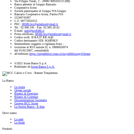
Via Filippo Turati, 2 - 20082 BINASCO (MI)
Banca aderente al Gruppo Bancario
Cooperativo Iccrea
Società partecipante al Gruppo IVA Gruppo
Bancario Cooperativo Iccrea, Partita IVA
15240741007
C.F. 00772010153
PEC:
08386.bcc@actaliscertymail.it
Tel.: 02.900.241 - Fax: 02.905.20.62
E-mail:
info@bcc8386.it
Posta certificata:
08386.bcc@actaliscertymail.it
Codice swift: ICRA IT RR AQ0
Codice destinatario SDI: 9GHPHLV
Intermediario soggetto a vigilanza Ivass -
iscrizione al RUI sezione D, n. D000026974
del 01/02/2007, consultabile
all'indirizzo
https://ruipubblico.ivass.it/rui-pubblica/ng/#/home
©2021 Iccrea Banca S.p.A
Realizzato da
Iccrea Banca S.p.A.
La Banca
La storia
Organi sociali
Bilanci di Esercizio
Bilanci di Coerenza
Documentazione Societaria
Gruppo BCC Iccrea
La Nostra Banca - Il film
Dove siamo
La sede
Le filiali
Prodotti