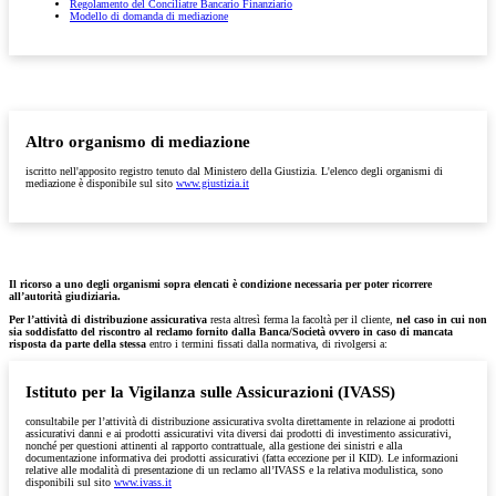
Regolamento del Conciliatre Bancario Finanziario
Modello di domanda di mediazione
Altro organismo di mediazione
iscritto nell'apposito registro tenuto dal Ministero della Giustizia. L'elenco degli organismi di
mediazione è disponibile sul sito
www.giustizia.it
Il ricorso a uno degli organismi sopra elencati è condizione necessaria per poter ricorrere
all’autorità giudiziaria.
Per l’attività di distribuzione assicurativa
resta altresì ferma la facoltà per il cliente,
nel caso in cui non
sia soddisfatto del riscontro al reclamo fornito dalla Banca/Società ovvero in caso di mancata
risposta da parte della stessa
entro i termini fissati dalla normativa, di rivolgersi a:
Istituto per la Vigilanza sulle Assicurazioni (IVASS)
consultabile per l’attività di distribuzione assicurativa svolta direttamente in relazione ai prodotti
assicurativi danni e ai prodotti assicurativi vita diversi dai prodotti di investimento assicurativi,
nonché per questioni attinenti al rapporto contrattuale, alla gestione dei sinistri e alla
documentazione informativa dei prodotti assicurativi (fatta eccezione per il KID). Le informazioni
relative alle modalità di presentazione di un reclamo all’IVASS e la relativa modulistica, sono
disponibili sul sito
www.ivass.it