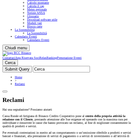
Calcolo montante
Calcola il cap
Meteo regionale
Notizie ANSA
Glossario
Download software utile
Moduli vari
Blocco carte
La Sostenibilità
La Sostenibilità
Calendario Eventi
Calendario Eventi
Chiudi menu
Contattaci
Area Riservata Soci
RelaxBanking
Prenotazione Eventi
Cerca
Home
>
Reclami
Reclami
Hai una segnalazione? Possiamo aiutarti
Cassa Rurale ed Artigiana di Binasco Credito Cooperativo pone al
centro della propria attività la
relazione con il Cliente
, prestando attenzione alle Sue esigenze ed operando con la massima cura per
individuare e rimuovere le cause che hanno provocato un reclamo, al fine di migliorare costantemente la
qualità di prodotti e servizi.
Per eventuali contestazioni in merito ad un comportamento o un’omissione riferibile a prodotti e servizi
bancari e finanziari, alla prestazione di servizi di pagamento o a servizi di investimento o all’attività di