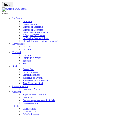
Invia
menu
La Banca
La storia
Organi sociali
Bilanci di Esercizio
Bilanci di Coerenza
Documentazione Societaria
Il Gruppo BCC Iccrea
La Nostra Banca - Il film
Etica di Gruppo e Whistleblowing
Dove siamo
La sede
Le filiali
Prodotti
Giovani
Famiglie e Privati
Imprese
Soci
Soci
Essere Soci
Le tue proposte
Vantaggi dedicati
Iniziative ed Eventi
Rinnovo Cariche Sociali
Area Riservata Soci
Comunicazione
Company Profile
Contatti
Rapporti con i fornitori
Contattaci
Prenota appuntamento in filiale
Lavora con noi
Utilità
Calcolo Iban
Calcolo TAEG
Calcola il mutuo