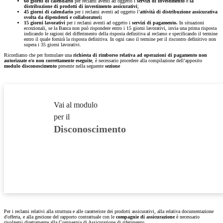
60 giorni di calendario
per reclami aventi ad oggetto i
servizi di investimento
e
la
distribuzione di prodotti di investimento assicurativi
;
45 giorni di calendario
per i reclami aventi ad oggetto l’
attività di distribuzione assicurativa
svolta da dipendenti e collaboratori;
15 giorni lavorativi
per i reclami aventi ad oggetto i
servizi di pagamento.
In situazioni
eccezionali, se la Banca non può rispondere entro i 15 giorni lavorativi, invia una prima risposta
indicando le ragioni del differimento della risposta definitiva al reclamo e specificando il termine
entro il quale fornirà la risposta definitiva. In ogni caso il termine per il riscontro definitivo non
supera i 35 giorni lavorativi.
Ricordiamo che per formulare una
richiesta di rimborso relativa ad operazioni di pagamento non
autorizzate e/o non correttamente eseguite
, è necessario procedere alla compilazione dell’apposito
modulo
disconoscimento
presente nella seguente
sezione
Vai al modulo
per il
Disconoscimento
Per i reclami relativi alla struttura e alle caratteriste dei prodotti assicurativi, alla relativa documentazione
d'offerta, e alla gestione del rapporto contrattuale con le
compagnie di assicurazione
è necessario
rivolgersi direttamente alla Compagnia di Assicurazione di riferimento.