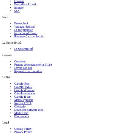
Giovani
Famiglie e Privati
Imprese
Soci
Soci
Essere Soci
Vantaggi dedicati
Le tue proposte
Iniziative ed Eventi
Rinnovo Cariche Sociali
La Sostenibilità
La Sostenibilità
Contatti
Contattaci
Prenota appuntamento in filiale
Lavora con noi
Rapporti con i fornitori
Utilità
Calcolo Iban
Calcolo TAEG
Calcola il mutuo
Calcolo montante
Calcola il cap
Meteo regionale
Notizie ANSA
Glossario
Download software utile
Moduli vari
Blocco carte
Legal
Cookie Policy
Privacy Policy