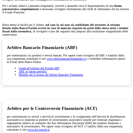
Per i reclami relativi a presunte irregolarità, criticità o anomalie circa il funzionamento di una
forma
pensionistica complementare
è necessario rivolgersi direttamente alla SGR di riferimento che ha istituito
il Fondo Pensione.
Resta ferma la facoltà per il cliente,
nel caso in cui non sia soddisfatto del riscontro al reclamo
fornito dalla Banca/Società ovvero in caso di mancata risposta da parte della stessa entro i termini
fissati dalla normativa
, di rivolgersi a uno dei seguenti enti preposti alla risoluzione stragiudiziale delle
controversie.
Arbitro Bancario Finanziario (ABF)
per contestazioni sui prodotti e servizi bancari. Per sapere come rivolgersi all'ABF e l'ambito della
sua competenza consultare il sito
www.arbitrobancariofinanziario.it
o richiedere informazioni presso
le Filiali della Banca d'Italia.
Guida all’utilizzo del Portale ABF
ABF in parole semplici
Modulo per il ricorso all’Arbitro Bancario Finanziario
Arbitro per le Controversie Finanziarie (ACF)
per contestazione su servizi e attività di investimento e lo svolgimento dell’attività di distribuzione
assicurativa in relazione ai prodotti di investimento assicurativi nonché per eventuali doglianze e
segnalazioni relative al contenuto dei Key Information Document (KID) dei prodotti finanziari e
assicurativi di investimento. Per sapere come rivolgersi all’ACF e l’ambito della sua competenza
consultare il sito
www.acf.consob.it
.