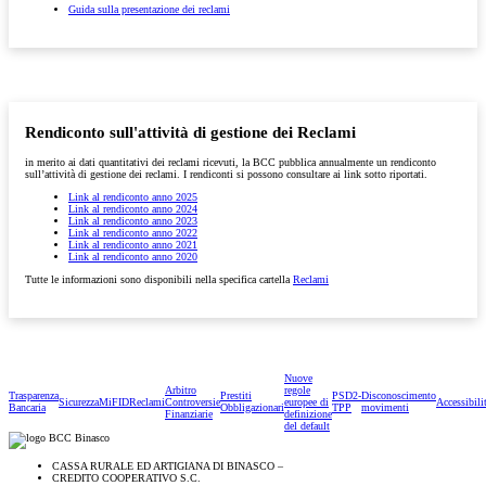
Guida sulla presentazione dei reclami
Rendiconto sull'attività di gestione dei Reclami
in merito ai dati quantitativi dei reclami ricevuti, la BCC pubblica annualmente un rendiconto
sull’attività di gestione dei reclami. I rendiconti si possono consultare ai link sotto riportati.
Link al rendiconto anno 2025
Link al rendiconto anno 2024
Link al rendiconto anno 2023
Link al rendiconto anno 2022
Link al rendiconto anno 2021
Link al rendiconto anno 2020
Tutte le informazioni sono disponibili nella specifica cartella
Reclami
Nuove
Arbitro
regole
Trasparenza
Prestiti
PSD2-
Disconoscimento
Sicurezza
MiFID
Reclami
Controversie
europee di
Accessibili
Bancaria
Obbligazionari
TPP
movimenti
Finanziarie
definizione
del default
CASSA RURALE ED ARTIGIANA DI BINASCO –
CREDITO COOPERATIVO S.C.