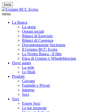
Invia
menu
La Banca
La storia
Organi sociali
Bilanci di Esercizio
Bilanci di Coerenza
Documentazione Societaria
Il Gruppo BCC Iccrea
La Nostra Banca - Il film
Etica di Gruppo e Whistleblowing
Dove siamo
La sede
Le filiali
Prodotti
Giovani
Famiglie e Privati
Imprese
Soci
Soci
Essere Soci
Le tue proposte