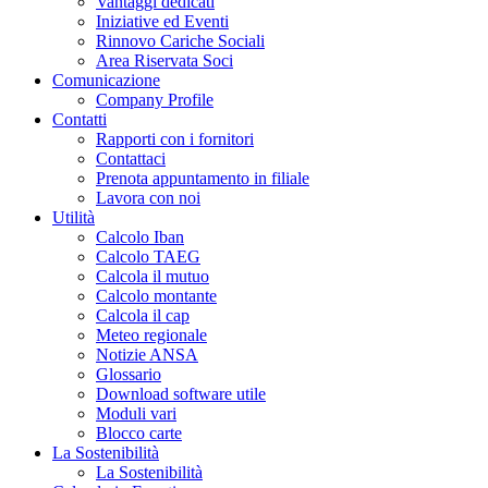
Vantaggi dedicati
Iniziative ed Eventi
Rinnovo Cariche Sociali
Area Riservata Soci
Comunicazione
Company Profile
Contatti
Rapporti con i fornitori
Contattaci
Prenota appuntamento in filiale
Lavora con noi
Utilità
Calcolo Iban
Calcolo TAEG
Calcola il mutuo
Calcolo montante
Calcola il cap
Meteo regionale
Notizie ANSA
Glossario
Download software utile
Moduli vari
Blocco carte
La Sostenibilità
La Sostenibilità