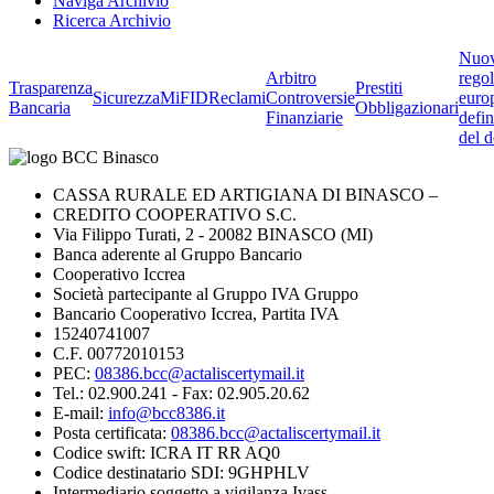
Naviga Archivio
Ricerca Archivio
Nuo
Arbitro
rego
Trasparenza
Prestiti
Sicurezza
MiFID
Reclami
Controversie
euro
Bancaria
Obbligazionari
Finanziarie
defin
del d
CASSA RURALE ED ARTIGIANA DI BINASCO –
CREDITO COOPERATIVO S.C.
Via Filippo Turati, 2 - 20082 BINASCO (MI)
Banca aderente al Gruppo Bancario
Cooperativo Iccrea
Società partecipante al Gruppo IVA Gruppo
Bancario Cooperativo Iccrea, Partita IVA
15240741007
C.F. 00772010153
PEC:
08386.bcc@actaliscertymail.it
Tel.: 02.900.241 - Fax: 02.905.20.62
E-mail:
info@bcc8386.it
Posta certificata:
08386.bcc@actaliscertymail.it
Codice swift: ICRA IT RR AQ0
Codice destinatario SDI: 9GHPHLV
Intermediario soggetto a vigilanza Ivass -