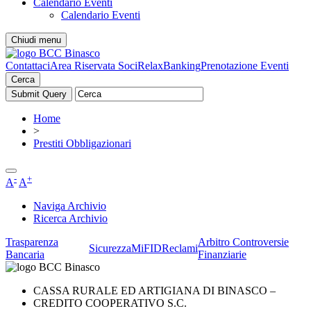
Calendario Eventi
Calendario Eventi
Chiudi menu
Contattaci
Area Riservata Soci
RelaxBanking
Prenotazione Eventi
Cerca
Home
>
Prestiti Obbligazionari
-
+
A
A
Naviga Archivio
Ricerca Archivio
Trasparenza
Arbitro Controversie
Sicurezza
MiFID
Reclami
Bancaria
Finanziarie
CASSA RURALE ED ARTIGIANA DI BINASCO –
CREDITO COOPERATIVO S.C.