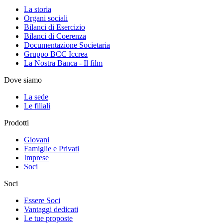
La storia
Organi sociali
Bilanci di Esercizio
Bilanci di Coerenza
Documentazione Societaria
Gruppo BCC Iccrea
La Nostra Banca - Il film
Dove siamo
La sede
Le filiali
Prodotti
Giovani
Famiglie e Privati
Imprese
Soci
Soci
Essere Soci
Vantaggi dedicati
Le tue proposte