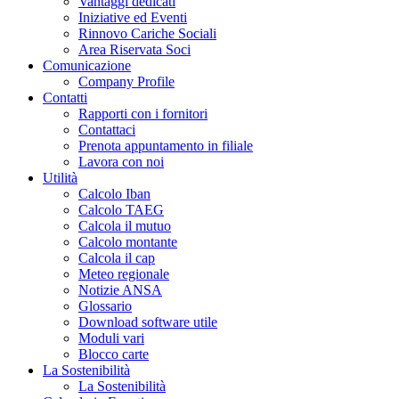
Vantaggi dedicati
Iniziative ed Eventi
Rinnovo Cariche Sociali
Area Riservata Soci
Comunicazione
Company Profile
Contatti
Rapporti con i fornitori
Contattaci
Prenota appuntamento in filiale
Lavora con noi
Utilità
Calcolo Iban
Calcolo TAEG
Calcola il mutuo
Calcolo montante
Calcola il cap
Meteo regionale
Notizie ANSA
Glossario
Download software utile
Moduli vari
Blocco carte
La Sostenibilità
La Sostenibilità