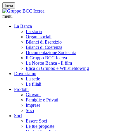
Invia
menu
La Banca
La storia
Organi sociali
Bilanci di Esercizio
Bilanci di Coerenza
Documentazione Societaria
Il Gruppo BCC Iccrea
La Nostra Banca - Il film
Etica di Gruppo e Whistleblowing
Dove siamo
La sede
Le filiali
Prodotti
Giovani
Famiglie e Privati
Imprese
Soci
Soci
Essere Soci
Le tue proposte