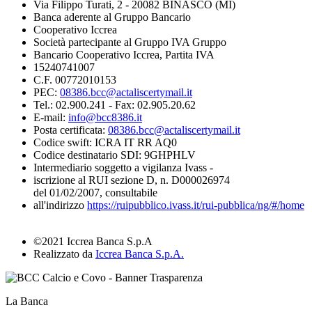
Via Filippo Turati, 2 - 20082 BINASCO (MI)
Banca aderente al Gruppo Bancario
Cooperativo Iccrea
Società partecipante al Gruppo IVA Gruppo
Bancario Cooperativo Iccrea, Partita IVA
15240741007
C.F. 00772010153
PEC:
08386.bcc@actaliscertymail.it
Tel.: 02.900.241 - Fax: 02.905.20.62
E-mail:
info@bcc8386.it
Posta certificata:
08386.bcc@actaliscertymail.it
Codice swift: ICRA IT RR AQ0
Codice destinatario SDI: 9GHPHLV
Intermediario soggetto a vigilanza Ivass -
iscrizione al RUI sezione D, n. D000026974
del 01/02/2007, consultabile
all'indirizzo
https://ruipubblico.ivass.it/rui-pubblica/ng/#/home
©2021 Iccrea Banca S.p.A
Realizzato da
Iccrea Banca S.p.A.
La Banca