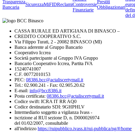
Trasparenza
Prestiti
Sicurezza
MiFID
Reclami
Controversie
euro
Bancaria
Obbligazionari
Finanziarie
defin
del d
CASSA RURALE ED ARTIGIANA DI BINASCO –
CREDITO COOPERATIVO S.C.
Via Filippo Turati, 2 - 20082 BINASCO (MI)
Banca aderente al Gruppo Bancario
Cooperativo Iccrea
Società partecipante al Gruppo IVA Gruppo
Bancario Cooperativo Iccrea, Partita IVA
15240741007
C.F. 00772010153
PEC:
08386.bcc@actaliscertymail.it
Tel.: 02.900.241 - Fax: 02.905.20.62
E-mail:
info@bcc8386.it
Posta certificata:
08386.bcc@actaliscertymail.it
Codice swift: ICRA IT RR AQ0
Codice destinatario SDI: 9GHPHLV
Intermediario soggetto a vigilanza Ivass -
iscrizione al RUI sezione D, n. D000026974
del 01/02/2007, consultabile
all'indirizzo
https://ruipubblico.ivass.it/rui-pubblica/ng/#/home