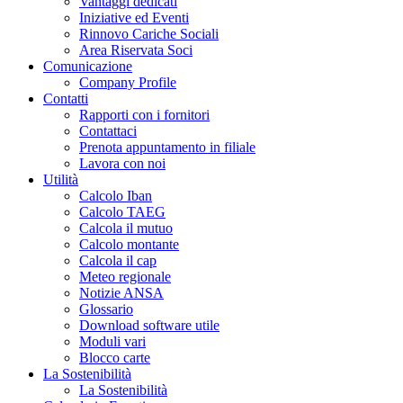
Vantaggi dedicati
Iniziative ed Eventi
Rinnovo Cariche Sociali
Area Riservata Soci
Comunicazione
Company Profile
Contatti
Rapporti con i fornitori
Contattaci
Prenota appuntamento in filiale
Lavora con noi
Utilità
Calcolo Iban
Calcolo TAEG
Calcola il mutuo
Calcolo montante
Calcola il cap
Meteo regionale
Notizie ANSA
Glossario
Download software utile
Moduli vari
Blocco carte
La Sostenibilità
La Sostenibilità