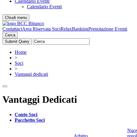
Calendario Eventi
Calendario Eventi
Chiudi menu
Contattaci
Area Riservata Soci
RelaxBanking
Prenotazione Eventi
Cerca
Home
>
Soci
>
Vantaggi dedicati
Vantaggi Dedicati
Conto Soci
Pacchetto Soci
Nuo
Arbitro
rego