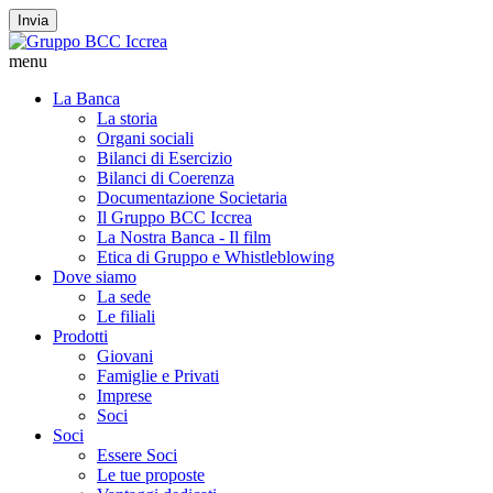
Invia
menu
La Banca
La storia
Organi sociali
Bilanci di Esercizio
Bilanci di Coerenza
Documentazione Societaria
Il Gruppo BCC Iccrea
La Nostra Banca - Il film
Etica di Gruppo e Whistleblowing
Dove siamo
La sede
Le filiali
Prodotti
Giovani
Famiglie e Privati
Imprese
Soci
Soci
Essere Soci
Le tue proposte