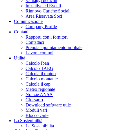
Vantaggi dedicati
Iniziative ed Eventi
Rinnovo Cariche Sociali
Area Riservata Soci
Comunicazione
Company Profile
Contatti
Rapporti con i fornitori
Contattaci
Prenota appuntamento in filiale
Lavora con noi
Utilità
Calcolo Iban
Calcolo TAEG
Calcola il mutuo
Calcolo montante
Calcola il cap
Meteo regionale
Notizie ANSA
Glossario
Download software utile
Moduli vari
Blocco carte
La Sostenibilità
La Sostenibilità