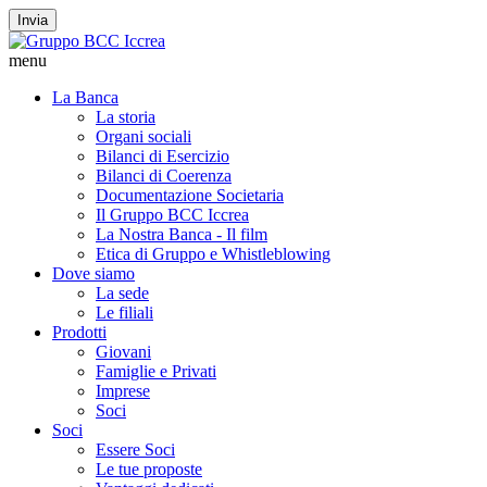
Invia
menu
La Banca
La storia
Organi sociali
Bilanci di Esercizio
Bilanci di Coerenza
Documentazione Societaria
Il Gruppo BCC Iccrea
La Nostra Banca - Il film
Etica di Gruppo e Whistleblowing
Dove siamo
La sede
Le filiali
Prodotti
Giovani
Famiglie e Privati
Imprese
Soci
Soci
Essere Soci
Le tue proposte