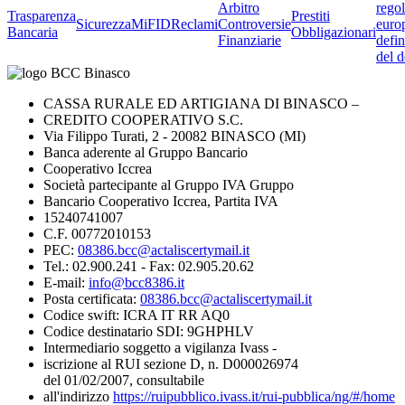
Arbitro
rego
Trasparenza
Prestiti
Sicurezza
MiFID
Reclami
Controversie
euro
Bancaria
Obbligazionari
Finanziarie
defin
del d
CASSA RURALE ED ARTIGIANA DI BINASCO –
CREDITO COOPERATIVO S.C.
Via Filippo Turati, 2 - 20082 BINASCO (MI)
Banca aderente al Gruppo Bancario
Cooperativo Iccrea
Società partecipante al Gruppo IVA Gruppo
Bancario Cooperativo Iccrea, Partita IVA
15240741007
C.F. 00772010153
PEC:
08386.bcc@actaliscertymail.it
Tel.: 02.900.241 - Fax: 02.905.20.62
E-mail:
info@bcc8386.it
Posta certificata:
08386.bcc@actaliscertymail.it
Codice swift: ICRA IT RR AQ0
Codice destinatario SDI: 9GHPHLV
Intermediario soggetto a vigilanza Ivass -
iscrizione al RUI sezione D, n. D000026974
del 01/02/2007, consultabile
all'indirizzo
https://ruipubblico.ivass.it/rui-pubblica/ng/#/home