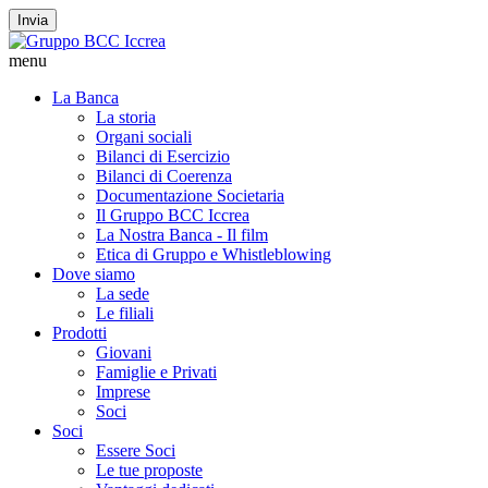
Invia
menu
La Banca
La storia
Organi sociali
Bilanci di Esercizio
Bilanci di Coerenza
Documentazione Societaria
Il Gruppo BCC Iccrea
La Nostra Banca - Il film
Etica di Gruppo e Whistleblowing
Dove siamo
La sede
Le filiali
Prodotti
Giovani
Famiglie e Privati
Imprese
Soci
Soci
Essere Soci
Le tue proposte