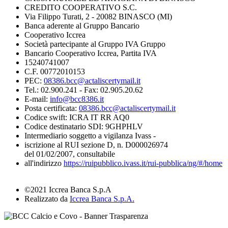
CREDITO COOPERATIVO S.C.
Via Filippo Turati, 2 - 20082 BINASCO (MI)
Banca aderente al Gruppo Bancario
Cooperativo Iccrea
Società partecipante al Gruppo IVA Gruppo
Bancario Cooperativo Iccrea, Partita IVA
15240741007
C.F. 00772010153
PEC:
08386.bcc@actaliscertymail.it
Tel.: 02.900.241 - Fax: 02.905.20.62
E-mail:
info@bcc8386.it
Posta certificata:
08386.bcc@actaliscertymail.it
Codice swift: ICRA IT RR AQ0
Codice destinatario SDI: 9GHPHLV
Intermediario soggetto a vigilanza Ivass -
iscrizione al RUI sezione D, n. D000026974
del 01/02/2007, consultabile
all'indirizzo
https://ruipubblico.ivass.it/rui-pubblica/ng/#/home
©2021 Iccrea Banca S.p.A
Realizzato da
Iccrea Banca S.p.A.