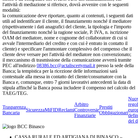
l'attività di mediazione si riferisce, dovrà avvenire con le seguenti
modalità:
la comunicazione deve riportare, quanto ai contenuti, i seguenti dati
utili ad indentificare il cliente, il finanziamento nonché il mediatore
(rispettivamente i dati anagrafici del cliente, la tipologia e l'importo
del finanziamento nonché la ragione sociale, P. IVA, n. iscrizione
OAM del mediatore, nome e cognome del collaboratore di cui si
avvale l'intermediario del credito e con cui è entrato in contatto il
cliente) e specificare l'ammontare complessivo del compenso che il
cliente deve versare per l'attività del mediatore non convenzionato;
il meccanismo di trasmissione della comunicazione avverrà tramite
PEC all'indirizzo
08386.bcc@actaliscertymail.it
presso la sede della
Banca; la tempistica per la ricezione delle informazioni sarà
contestuale alla messa in contatto del cliente/consumatore con la
Banca e, comunque, entro 7 giorni lavorativi antecedenti la data di
stipula affinché la Banca possa includere il compenso nel calcolo del
TAEG/TEG.
Nuo
Arbitro
rego
Trasparenza
Prestiti
Sicurezza
MiFID
Reclami
Controversie
euro
Bancaria
Obbligazionari
Finanziarie
defin
del d
CASSA RURALE ED ARTIGIANA DI BINASCO –