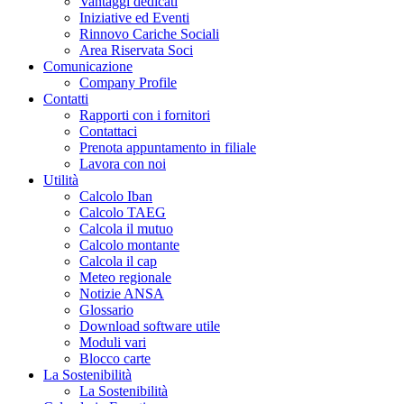
Vantaggi dedicati
Iniziative ed Eventi
Rinnovo Cariche Sociali
Area Riservata Soci
Comunicazione
Company Profile
Contatti
Rapporti con i fornitori
Contattaci
Prenota appuntamento in filiale
Lavora con noi
Utilità
Calcolo Iban
Calcolo TAEG
Calcola il mutuo
Calcolo montante
Calcola il cap
Meteo regionale
Notizie ANSA
Glossario
Download software utile
Moduli vari
Blocco carte
La Sostenibilità
La Sostenibilità