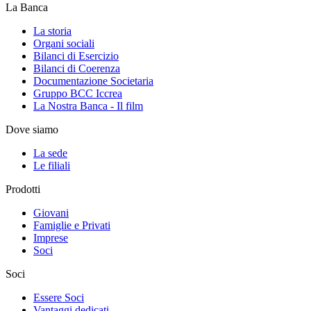
La Banca
La storia
Organi sociali
Bilanci di Esercizio
Bilanci di Coerenza
Documentazione Societaria
Gruppo BCC Iccrea
La Nostra Banca - Il film
Dove siamo
La sede
Le filiali
Prodotti
Giovani
Famiglie e Privati
Imprese
Soci
Soci
Essere Soci
Vantaggi dedicati