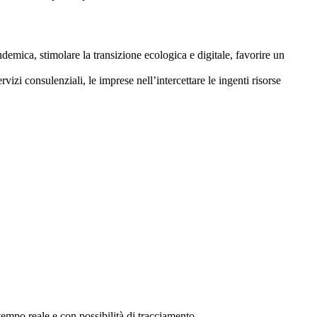
pandemica, stimolare la transizione ecologica e digitale, favorire un
ervizi consulenziali, le imprese nell’intercettare le ingenti risorse
mpo reale e con possibilità di tracciamento