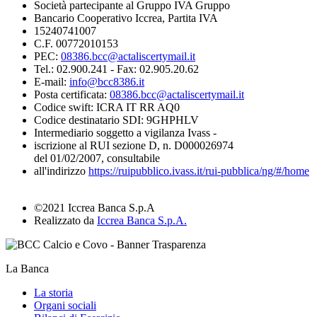
Società partecipante al Gruppo IVA Gruppo
Bancario Cooperativo Iccrea, Partita IVA
15240741007
C.F. 00772010153
PEC:
08386.bcc@actaliscertymail.it
Tel.: 02.900.241 - Fax: 02.905.20.62
E-mail:
info@bcc8386.it
Posta certificata:
08386.bcc@actaliscertymail.it
Codice swift: ICRA IT RR AQ0
Codice destinatario SDI: 9GHPHLV
Intermediario soggetto a vigilanza Ivass -
iscrizione al RUI sezione D, n. D000026974
del 01/02/2007, consultabile
all'indirizzo
https://ruipubblico.ivass.it/rui-pubblica/ng/#/home
©2021 Iccrea Banca S.p.A
Realizzato da
Iccrea Banca S.p.A.
La Banca
La storia
Organi sociali