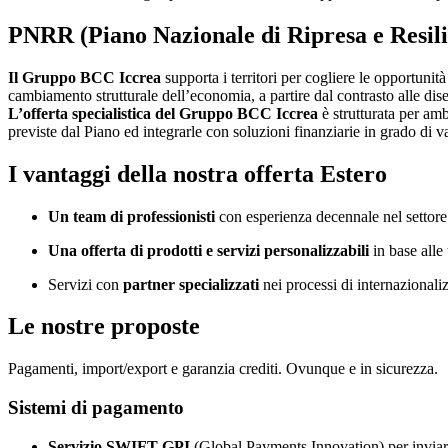
PNRR (Piano Nazionale di Ripresa e Resil
Il Gruppo BCC Iccrea
supporta i territori per cogliere le opportunità
cambiamento strutturale dell’economia, a partire dal contrasto alle dise
L’offerta specialistica del Gruppo BCC Iccrea
è strutturata per am
previste dal Piano ed integrarle con soluzioni finanziarie in grado di va
I vantaggi della nostra offerta Estero
Un team di professionisti
con esperienza decennale nel settore
Una
offerta di prodotti e servizi personalizzabili
in base alle
Servizi con
partner specializzati
nei processi di internazionali
Le nostre proposte
Pagamenti, import/export e garanzia crediti. Ovunque e in sicurezza.
Sistemi di pagamento
Servizio SWIFT GPI
(Global Payments Innovation) per inviar