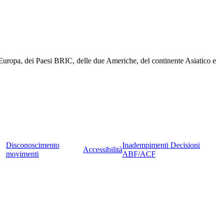
t Europa, dei Paesi BRIC, delle due Americhe, del continente Asiatico e
Disconoscimento
Inadempimenti Decisioni
Accessibilità
movimenti
ABF/ACF