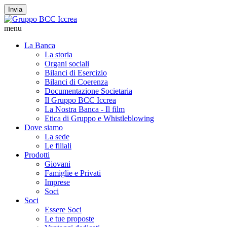
Invia
menu
La Banca
La storia
Organi sociali
Bilanci di Esercizio
Bilanci di Coerenza
Documentazione Societaria
Il Gruppo BCC Iccrea
La Nostra Banca - Il film
Etica di Gruppo e Whistleblowing
Dove siamo
La sede
Le filiali
Prodotti
Giovani
Famiglie e Privati
Imprese
Soci
Soci
Essere Soci
Le tue proposte