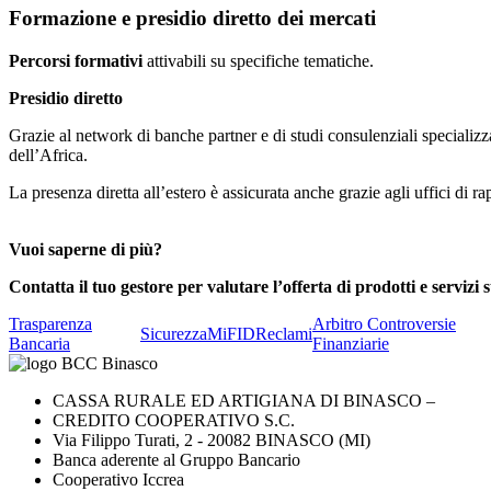
Formazione e presidio diretto dei mercati
Percorsi formativi
attivabili su specifiche tematiche.
Presidio diretto
Grazie al network di banche partner e di studi consulenziali specializ
dell’Africa.
La presenza diretta all’estero è assicurata anche grazie agli uffici di 
Vuoi saperne di più?
Contatta il tuo gestore per valutare l’offerta di prodotti e servizi
Trasparenza
Arbitro Controversie
Sicurezza
MiFID
Reclami
Bancaria
Finanziarie
CASSA RURALE ED ARTIGIANA DI BINASCO –
CREDITO COOPERATIVO S.C.
Via Filippo Turati, 2 - 20082 BINASCO (MI)
Banca aderente al Gruppo Bancario
Cooperativo Iccrea