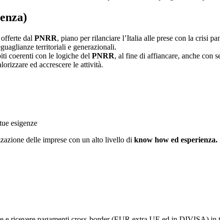
ienza)
 offerte dal
PNRR
, piano per rilanciare l’Italia alle prese con la crisi 
guaglianze territoriali e generazionali.
biti coerenti con le logiche del
PNRR
, al fine di affiancare, anche con s
lorizzare ed accrescere le attività.
 tue esigenze
zzazione delle imprese con un alto livello di
know how ed esperienza.
e e ricevere pagamenti cross-border (EUR extra UE ed in DIVISA) in te