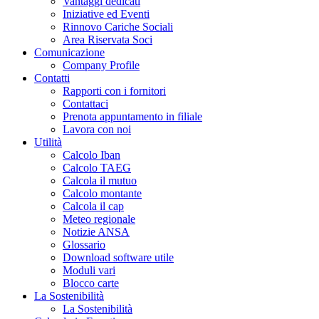
Vantaggi dedicati
Iniziative ed Eventi
Rinnovo Cariche Sociali
Area Riservata Soci
Comunicazione
Company Profile
Contatti
Rapporti con i fornitori
Contattaci
Prenota appuntamento in filiale
Lavora con noi
Utilità
Calcolo Iban
Calcolo TAEG
Calcola il mutuo
Calcolo montante
Calcola il cap
Meteo regionale
Notizie ANSA
Glossario
Download software utile
Moduli vari
Blocco carte
La Sostenibilità
La Sostenibilità