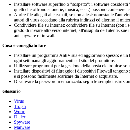
Installare software superfluo o "sospetto": i software cosiddet
quelli che offrono suonerie, musica, ecc..) possono contenere "so
Aprire file allegati alle e-mail, se non attesi: nonostante l'antiv
autori di virus accedano alla rubrica indirizzi ed alterino il mitte
Condividere file su Internet: condividere file su Internet (con i 
grado di inviare attraverso internet, all'insaputa dell'utente, su
antispyware e firewall.
Cosa è consigliato fare
Installare un programma AntiVirus ed aggiornarlo spesso: è un b
ogni settimana gli aggiornamenti sul sito del produttore.
Utilizzare programmi per la gestione della posta elettronica: sono 
Installare dispositivi di filtraggio: i dispositivi Firewall tengon
e si possono facilmente scaricare da Internet o acquistare.
Disattivare la password memorizzata: segui le semplici istruzion
Glossario
Virus
Trojan
Worm
Dialer
Spyware
Malware