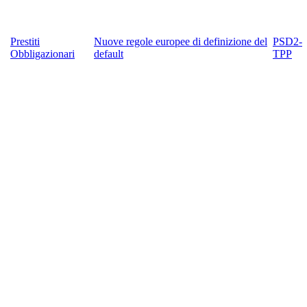
Prestiti
Nuove regole europee di definizione del
PSD2-
Obbligazionari
default
TPP