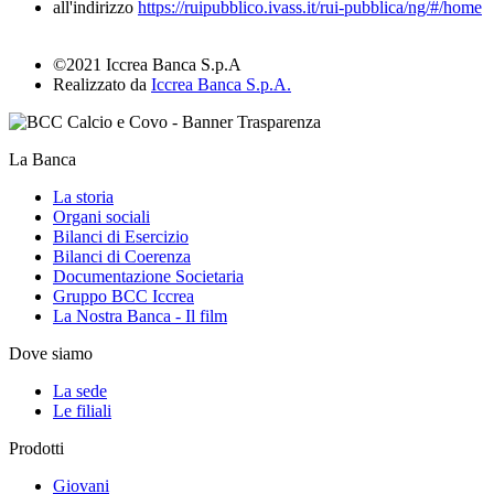
all'indirizzo
https://ruipubblico.ivass.it/rui-pubblica/ng/#/home
©2021 Iccrea Banca S.p.A
Realizzato da
Iccrea Banca S.p.A.
La Banca
La storia
Organi sociali
Bilanci di Esercizio
Bilanci di Coerenza
Documentazione Societaria
Gruppo BCC Iccrea
La Nostra Banca - Il film
Dove siamo
La sede
Le filiali
Prodotti
Giovani