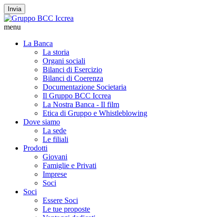
Invia
menu
La Banca
La storia
Organi sociali
Bilanci di Esercizio
Bilanci di Coerenza
Documentazione Societaria
Il Gruppo BCC Iccrea
La Nostra Banca - Il film
Etica di Gruppo e Whistleblowing
Dove siamo
La sede
Le filiali
Prodotti
Giovani
Famiglie e Privati
Imprese
Soci
Soci
Essere Soci
Le tue proposte