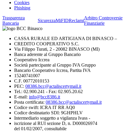
Cookies
Phishing
Trasparenza
Arbitro Controversie
Sicurezza
MiFID
Reclami
Bancaria
Finanziarie
CASSA RURALE ED ARTIGIANA DI BINASCO –
CREDITO COOPERATIVO S.C.
Via Filippo Turati, 2 - 20082 BINASCO (MI)
Banca aderente al Gruppo Bancario
Cooperativo Iccrea
Società partecipante al Gruppo IVA Gruppo
Bancario Cooperativo Iccrea, Partita IVA
15240741007
C.F. 00772010153
PEC:
08386.bcc@actaliscertymail.it
Tel.: 02.900.241 - Fax: 02.905.20.62
E-mail:
info@bcc8386.it
Posta certificata:
08386.bcc@actaliscertymail.it
Codice swift: ICRA IT RR AQ0
Codice destinatario SDI: 9GHPHLV
Intermediario soggetto a vigilanza Ivass -
iscrizione al RUI sezione D, n. D000026974
del 01/02/2007, consultabile