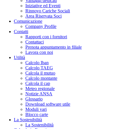
Vantaggi dedicati
Iniziative ed Eventi
Rinnovo Cariche Sociali
Area Riservata Soci
Comunicazione
Company Profile
Contatti
Rapporti con i fornitori
Contattaci
Prenota appuntamento in filiale
Lavora con noi
Utilità
Calcolo Iban
Calcolo TAEG
Calcola il mutuo
Calcolo montante
Calcola il cap
Meteo regionale
Notizie ANSA
Glossario
Download software utile
Moduli vari
Blocco carte
La Sostenibilità
La Sostenibilità