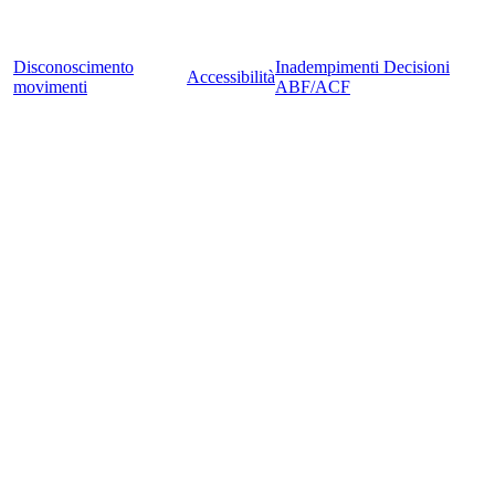
Disconoscimento
Inadempimenti Decisioni
Accessibilità
movimenti
ABF/ACF