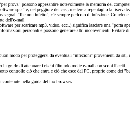
ti "per prova" possono appesantire notevolmente la memoria del compute
ftware spia" e, nel peggiore dei casi, mettere a repentaglio la riservat
irus segnali "file non infetto", c'è sempre pericolo di infezione. Conviene
nte dell'e-mail.
software per scaricare mp3, video, ecc..) significa lasciare una "porta ap
e informazioni personali e possono generare altri inconvenienti. Evitare di
uon modo per proteggersi da eventuali "infezioni" provenienti da siti, e
in grado di attenuare i rischi filtrando molte e-mail con scopi illeciti.
o sotto controllo ciò che entra e ciò che esce dal PC, proprio come dei "bu
i contenute nella guida del tuo browser.