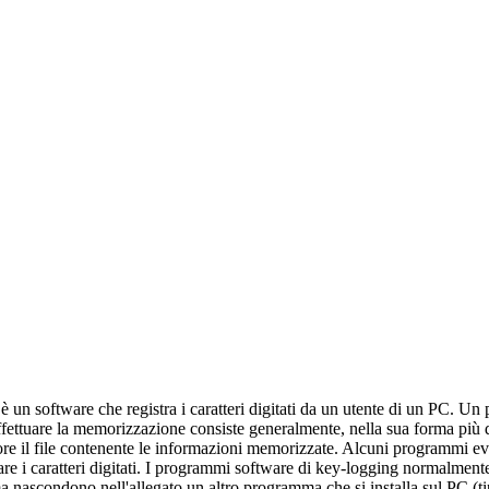
è un software che registra i caratteri digitati da un utente di un PC. Un 
ffettuare la memorizzazione consiste generalmente, nella sua forma più dif
ffatore il file contenente le informazioni memorizzate. Alcuni programmi 
istrare i caratteri digitati. I programmi software di key-logging normalme
nascondono nell'allegato un altro programma che si installa sul PC (tip