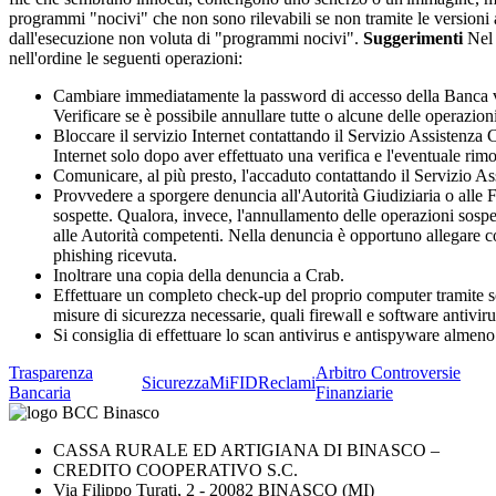
programmi "nocivi" che non sono rilevabili se non tramite le versioni a
dall'esecuzione non voluta di "programmi nocivi".
Suggerimenti
Nel 
nell'ordine le seguenti operazioni:
Cambiare immediatamente la password di accesso della Banca vi
Verificare se è possibile annullare tutte o alcune delle operazion
Bloccare il servizio Internet contattando il Servizio Assistenza Cl
Internet solo dopo aver effettuato una verifica e l'eventuale ri
Comunicare, al più presto, l'accaduto contattando il Servizio Ass
Provvedere a sporgere denuncia all'Autorità Giudiziaria o alle Fo
sospette. Qualora, invece, l'annullamento delle operazioni sospe
alle Autorità competenti. Nella denuncia è opportuno allegare c
phishing ricevuta.
Inoltrare una copia della denuncia a Crab.
Effettuare un completo check-up del proprio computer tramite so
misure di sicurezza necessarie, quali firewall e software antivirus
Si consiglia di effettuare lo scan antivirus e antispyware almeno
Trasparenza
Arbitro Controversie
Sicurezza
MiFID
Reclami
Bancaria
Finanziarie
CASSA RURALE ED ARTIGIANA DI BINASCO –
CREDITO COOPERATIVO S.C.
Via Filippo Turati, 2 - 20082 BINASCO (MI)