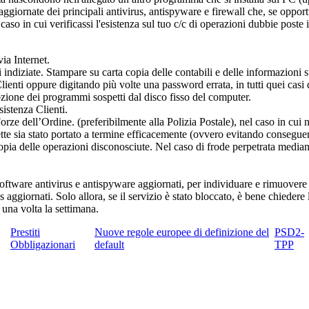
ggiornate dei principali antivirus, antispyware e firewall che, se oppor
caso in cui verificassi l'esistenza sul tuo c/c di operazioni dubbie poste 
a Internet.
i indiziate. Stampare su carta copia delle contabili e delle informazioni s
ienti oppure digitando più volte una password errata, in tutti quei casi di
mozione dei programmi sospetti dal disco fisso del computer.
istenza Clienti.
rze dell’Ordine. (preferibilmente alla Polizia Postale), nel caso in cui 
tte sia stato portato a termine efficacemente (ovvero evitando conseguen
opia delle operazioni disconosciute. Nel caso di frode perpetrata media
ftware antivirus e antispyware aggiornati, per individuare e rimuovere l
 aggiornati. Solo allora, se il servizio è stato bloccato, è bene chiedere 
 una volta la settimana.
Prestiti
Nuove regole europee di definizione del
PSD2-
Obbligazionari
default
TPP