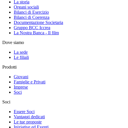
La storia
Organi sociali
Bilanci di Esercizio
Bilanci di Coerenza
Documentazione Societaria
Gruppo BCC Iccrea
La Nostra Banca - Il film
Dove siamo
La sede
Le filiali
Prodotti
Giovani
Famiglie e Privati
Imprese
Soci
Soci
Essere Soci
Vantaggi dedicati
Le tue proposte
Iniziative ed Eventi