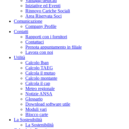
Vantaggi dedicati
Iniziative ed Eventi
Rinnovo Cariche Sociali
Area Riservata Soci
Comunicazione
Company Profile
Contatti
Rapporti con i fornitori
Contattaci
Prenota appuntamento in filiale
Lavora con noi
Utilità
Calcolo Iban
Calcolo TAEG
Calcola il mutuo
Calcolo montante
Calcola il cap
Meteo regionale
Notizie ANSA
Glossario
Download software utile
Moduli vari
Blocco carte
La Sostenibilità
La Sostenibilità