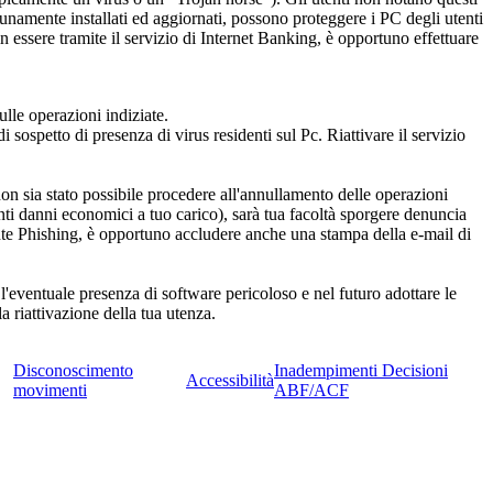
tunamente installati ed aggiornati, possono proteggere i PC degli utenti
in essere tramite il servizio di Internet Banking, è opportuno effettuare
ulle operazioni indiziate.
 sospetto di presenza di virus residenti sul Pc. Riattivare il servizio
non sia stato possibile procedere all'annullamento delle operazioni
ti danni economici a tuo carico), sarà tua facoltà sporgere denuncia
nte Phishing, è opportuno accludere anche una stampa della e-mail di
'eventuale presenza di software pericoloso e nel futuro adottare le
la riattivazione della tua utenza.
Disconoscimento
Inadempimenti Decisioni
Accessibilità
movimenti
ABF/ACF