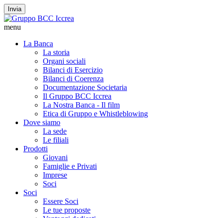
Invia
menu
La Banca
La storia
Organi sociali
Bilanci di Esercizio
Bilanci di Coerenza
Documentazione Societaria
Il Gruppo BCC Iccrea
La Nostra Banca - Il film
Etica di Gruppo e Whistleblowing
Dove siamo
La sede
Le filiali
Prodotti
Giovani
Famiglie e Privati
Imprese
Soci
Soci
Essere Soci
Le tue proposte