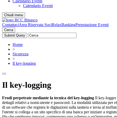
Calendario Eventi
Calendario Eventi
Chiudi menu
Contattaci
Area Riservata Soci
RelaxBanking
Prenotazione Eventi
Cerca
Home
>
Sicurezza
>
Il key-logging
Il key-logging
Frodi perpetrate mediante la tecnica del key-logging
Il key-logger 
dettagli relativi a nomi-utente e password. La modalità utilizzata per e
di un software che registra le digitazioni sulla tastiera e invia al tru
l'utente si collega a un sito specifico di una banca per iniziare a reg
file che sembrano innocui, contengono uno scherzo o un'immagine, ma 