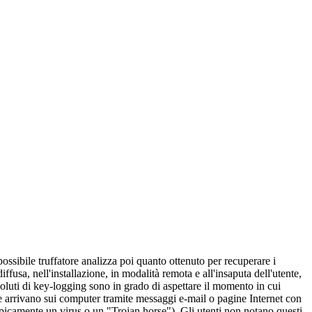
possibile truffatore analizza poi quanto ottenuto per recuperare i
fusa, nell'installazione, in modalità remota e all'insaputa dell'utente,
evoluti di key-logging sono in grado di aspettare il momento in cui
nte arrivano sui computer tramite messaggi e-mail o pagine Internet con
icamente un virus o un "Trojan horse"). Gli utenti non notano questi