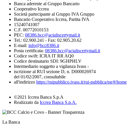
Banca aderente al Gruppo Bancario
Cooperativo Iccrea
Società partecipante al Gruppo IVA Gruppo
Bancario Cooperativo Iccrea, Partita IVA
15240741007
C.F. 00772010153
PEC:
08386.bcc@actaliscertymail.it
Tel.: 02.900.241 - Fax: 02.905.20.62
E-mail:
info@bcc8386.it
Posta certificata:
08386.bcc@actaliscertymail.it
Codice swift: ICRA IT RR AQ0
Codice destinatario SDI: 9GHPHLV
Intermediario soggetto a vigilanza Ivass -
iscrizione al RUI sezione D, n. D000026974
del 01/02/2007, consultabile
all'indirizzo
https://ruipubblico.ivass.it/rui-pubblica/ng/#/home
©2021 Iccrea Banca S.p.A
Realizzato da
Iccrea Banca S.p.A.
La Banca