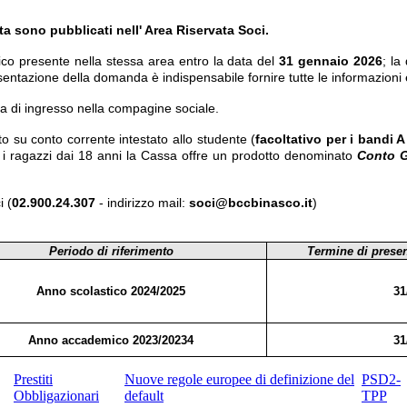
a sono pubblicati nell' Area Riservata Soci.
co presente nella stessa area entro la data del
31 gennaio 2026
; la
entazione della domanda è indispensabile fornire tutte le informazioni e
ta di ingresso nella compagine sociale.
o su conto corrente intestato allo studente (
facoltativo per i bandi A
r i ragazzi dai 18 anni la Cassa offre un prodotto denominato
Conto G
i (
02.900.24.307
- indirizzo mail:
soci@bccbinasco.it
)
Periodo di riferimento
Termine di prese
Anno scolastico 2024/2025
31
Anno accademico 2023/20234
31
Prestiti
Nuove regole europee di definizione del
PSD2-
Obbligazionari
default
TPP