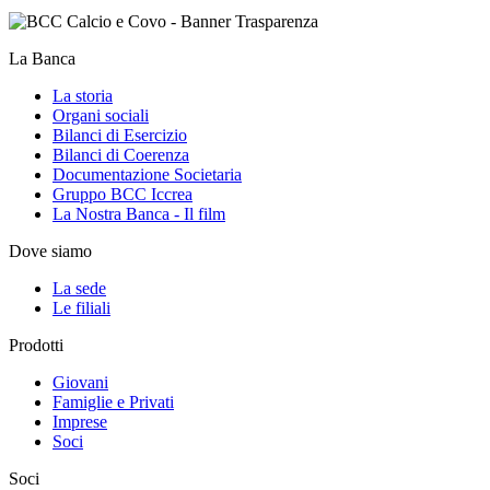
La Banca
La storia
Organi sociali
Bilanci di Esercizio
Bilanci di Coerenza
Documentazione Societaria
Gruppo BCC Iccrea
La Nostra Banca - Il film
Dove siamo
La sede
Le filiali
Prodotti
Giovani
Famiglie e Privati
Imprese
Soci
Soci