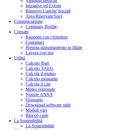
Vantaggi dedicati
Iniziative ed Eventi
Rinnovo Cariche Sociali
Area Riservata Soci
Comunicazione
Company Profile
Contatti
Rapporti con i fornitori
Contattaci
Prenota appuntamento in filiale
Lavora con noi
Utilità
Calcolo Iban
Calcolo TAEG
Calcola il mutuo
Calcolo montante
Calcola il cap
Meteo regionale
Notizie ANSA
Glossario
Download software utile
Moduli vari
Blocco carte
La Sostenibilità
La Sostenibilità