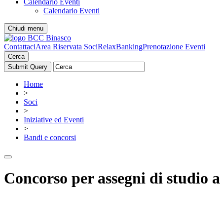
Calendario Eventi
Calendario Eventi
Chiudi menu
Contattaci
Area Riservata Soci
RelaxBanking
Prenotazione Eventi
Cerca
Home
>
Soci
>
Iniziative ed Eventi
>
Bandi e concorsi
Concorso per assegni di studio a s