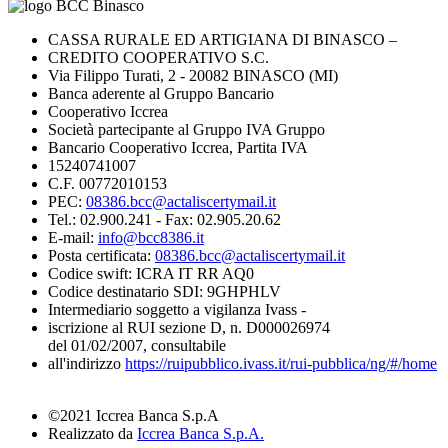
CASSA RURALE ED ARTIGIANA DI BINASCO –
CREDITO COOPERATIVO S.C.
Via Filippo Turati, 2 - 20082 BINASCO (MI)
Banca aderente al Gruppo Bancario
Cooperativo Iccrea
Società partecipante al Gruppo IVA Gruppo
Bancario Cooperativo Iccrea, Partita IVA
15240741007
C.F. 00772010153
PEC:
08386.bcc@actaliscertymail.it
Tel.: 02.900.241 - Fax: 02.905.20.62
E-mail:
info@bcc8386.it
Posta certificata:
08386.bcc@actaliscertymail.it
Codice swift: ICRA IT RR AQ0
Codice destinatario SDI: 9GHPHLV
Intermediario soggetto a vigilanza Ivass -
iscrizione al RUI sezione D, n. D000026974
del 01/02/2007, consultabile
all'indirizzo
https://ruipubblico.ivass.it/rui-pubblica/ng/#/home
©2021 Iccrea Banca S.p.A
Realizzato da
Iccrea Banca S.p.A.