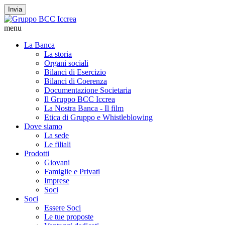
Invia
menu
La Banca
La storia
Organi sociali
Bilanci di Esercizio
Bilanci di Coerenza
Documentazione Societaria
Il Gruppo BCC Iccrea
La Nostra Banca - Il film
Etica di Gruppo e Whistleblowing
Dove siamo
La sede
Le filiali
Prodotti
Giovani
Famiglie e Privati
Imprese
Soci
Soci
Essere Soci
Le tue proposte