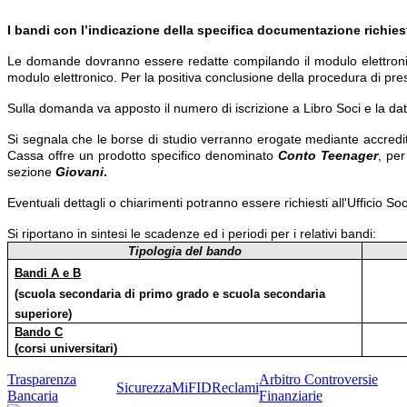
I bandi con l’indicazione della specifica documentazione richiest
Le domande dovranno essere redatte compilando il modulo elettroni
modulo elettronico. Per la positiva conclusione della procedura di pres
Sulla domanda va apposto il numero di iscrizione a Libro Soci e la da
Si segnala che le borse di studio verranno erogate mediante accredit
Cassa offre un prodotto specifico denominato
Conto Teenager
, pe
sezione
Giovani
.
Eventuali dettagli o chiarimenti potranno essere richiesti all'Ufficio Soc
Si riportano in sintesi le scadenze ed i periodi per i relativi bandi:
Tipologia del bando
Bandi A e B
(scuola secondaria di primo grado e scuola secondaria
superiore)
Bando C
(corsi universitari)
Trasparenza
Arbitro Controversie
Sicurezza
MiFID
Reclami
Bancaria
Finanziarie