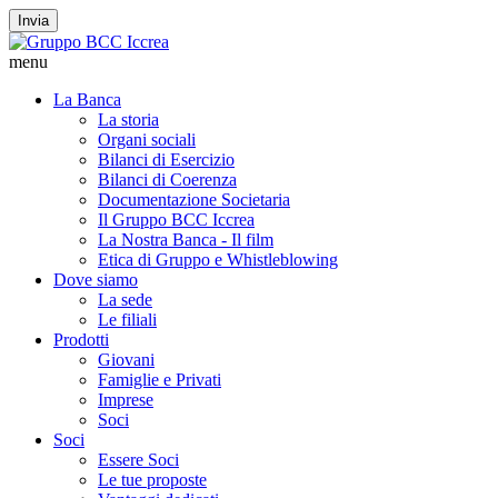
Invia
menu
La Banca
La storia
Organi sociali
Bilanci di Esercizio
Bilanci di Coerenza
Documentazione Societaria
Il Gruppo BCC Iccrea
La Nostra Banca - Il film
Etica di Gruppo e Whistleblowing
Dove siamo
La sede
Le filiali
Prodotti
Giovani
Famiglie e Privati
Imprese
Soci
Soci
Essere Soci
Le tue proposte