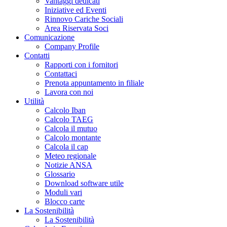
Vantaggi dedicati
Iniziative ed Eventi
Rinnovo Cariche Sociali
Area Riservata Soci
Comunicazione
Company Profile
Contatti
Rapporti con i fornitori
Contattaci
Prenota appuntamento in filiale
Lavora con noi
Utilità
Calcolo Iban
Calcolo TAEG
Calcola il mutuo
Calcolo montante
Calcola il cap
Meteo regionale
Notizie ANSA
Glossario
Download software utile
Moduli vari
Blocco carte
La Sostenibilità
La Sostenibilità