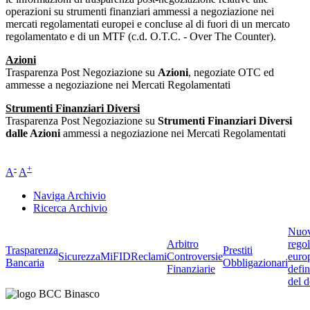
operazioni su strumenti finanziari ammessi a negoziazione nei
mercati regolamentati europei e concluse al di fuori di un mercato
regolamentato e di un MTF (c.d. O.T.C. - Over The Counter).
Azioni
Trasparenza Post Negoziazione su
Azioni
, negoziate OTC ed
ammesse a negoziazione nei Mercati Regolamentati
Strumenti Finanziari Diversi
Trasparenza Post Negoziazione su
Strumenti Finanziari Diversi
dalle Azioni
ammessi a negoziazione nei Mercati Regolamentati
-
+
A
A
Naviga Archivio
Ricerca Archivio
Nuo
Arbitro
rego
Trasparenza
Prestiti
Sicurezza
MiFID
Reclami
Controversie
euro
Bancaria
Obbligazionari
Finanziarie
defin
del d