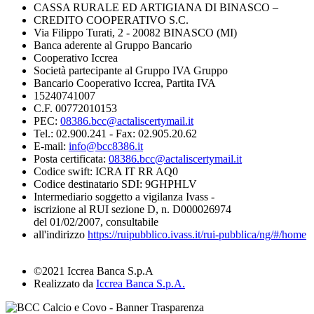
CASSA RURALE ED ARTIGIANA DI BINASCO –
CREDITO COOPERATIVO S.C.
Via Filippo Turati, 2 - 20082 BINASCO (MI)
Banca aderente al Gruppo Bancario
Cooperativo Iccrea
Società partecipante al Gruppo IVA Gruppo
Bancario Cooperativo Iccrea, Partita IVA
15240741007
C.F. 00772010153
PEC:
08386.bcc@actaliscertymail.it
Tel.: 02.900.241 - Fax: 02.905.20.62
E-mail:
info@bcc8386.it
Posta certificata:
08386.bcc@actaliscertymail.it
Codice swift: ICRA IT RR AQ0
Codice destinatario SDI: 9GHPHLV
Intermediario soggetto a vigilanza Ivass -
iscrizione al RUI sezione D, n. D000026974
del 01/02/2007, consultabile
all'indirizzo
https://ruipubblico.ivass.it/rui-pubblica/ng/#/home
©2021 Iccrea Banca S.p.A
Realizzato da
Iccrea Banca S.p.A.