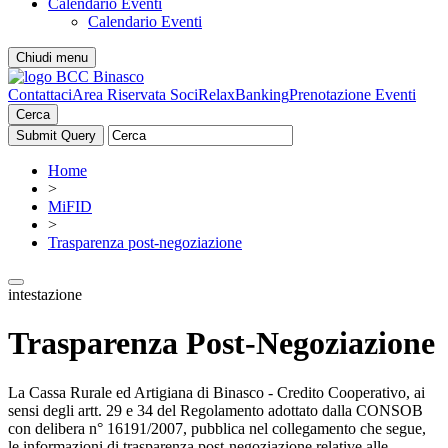
Calendario Eventi
Calendario Eventi
Chiudi menu
Contattaci
Area Riservata Soci
RelaxBanking
Prenotazione Eventi
Cerca
Home
>
MiFID
>
Trasparenza post-negoziazione
intestazione
Trasparenza Post-Negoziazione
La Cassa Rurale ed Artigiana di Binasco - Credito Cooperativo, ai
sensi degli artt. 29 e 34 del Regolamento adottato dalla CONSOB
con delibera n° 16191/2007, pubblica nel collegamento che segue,
le informazioni di trasparenza post-negoziazione relative alle