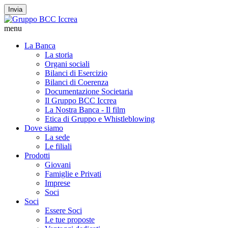
Invia
menu
La Banca
La storia
Organi sociali
Bilanci di Esercizio
Bilanci di Coerenza
Documentazione Societaria
Il Gruppo BCC Iccrea
La Nostra Banca - Il film
Etica di Gruppo e Whistleblowing
Dove siamo
La sede
Le filiali
Prodotti
Giovani
Famiglie e Privati
Imprese
Soci
Soci
Essere Soci
Le tue proposte