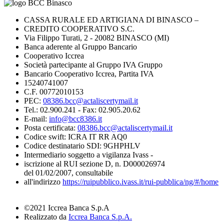
CASSA RURALE ED ARTIGIANA DI BINASCO –
CREDITO COOPERATIVO S.C.
Via Filippo Turati, 2 - 20082 BINASCO (MI)
Banca aderente al Gruppo Bancario
Cooperativo Iccrea
Società partecipante al Gruppo IVA Gruppo
Bancario Cooperativo Iccrea, Partita IVA
15240741007
C.F. 00772010153
PEC:
08386.bcc@actaliscertymail.it
Tel.: 02.900.241 - Fax: 02.905.20.62
E-mail:
info@bcc8386.it
Posta certificata:
08386.bcc@actaliscertymail.it
Codice swift: ICRA IT RR AQ0
Codice destinatario SDI: 9GHPHLV
Intermediario soggetto a vigilanza Ivass -
iscrizione al RUI sezione D, n. D000026974
del 01/02/2007, consultabile
all'indirizzo
https://ruipubblico.ivass.it/rui-pubblica/ng/#/home
©2021 Iccrea Banca S.p.A
Realizzato da
Iccrea Banca S.p.A.