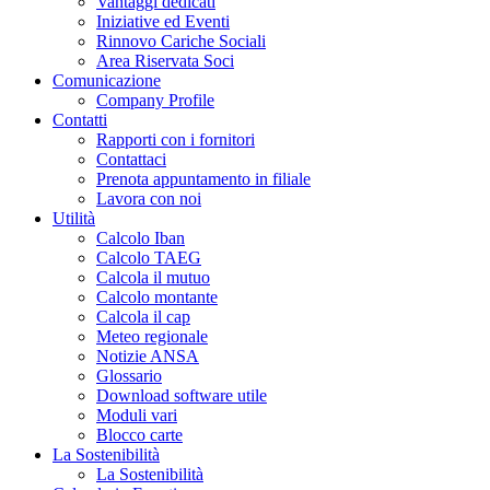
Vantaggi dedicati
Iniziative ed Eventi
Rinnovo Cariche Sociali
Area Riservata Soci
Comunicazione
Company Profile
Contatti
Rapporti con i fornitori
Contattaci
Prenota appuntamento in filiale
Lavora con noi
Utilità
Calcolo Iban
Calcolo TAEG
Calcola il mutuo
Calcolo montante
Calcola il cap
Meteo regionale
Notizie ANSA
Glossario
Download software utile
Moduli vari
Blocco carte
La Sostenibilità
La Sostenibilità