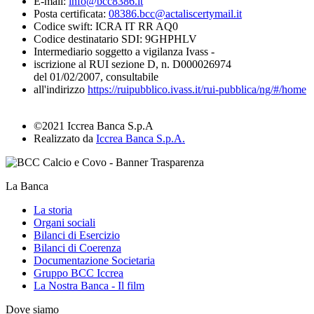
E-mail:
info@bcc8386.it
Posta certificata:
08386.bcc@actaliscertymail.it
Codice swift: ICRA IT RR AQ0
Codice destinatario SDI: 9GHPHLV
Intermediario soggetto a vigilanza Ivass -
iscrizione al RUI sezione D, n. D000026974
del 01/02/2007, consultabile
all'indirizzo
https://ruipubblico.ivass.it/rui-pubblica/ng/#/home
©2021 Iccrea Banca S.p.A
Realizzato da
Iccrea Banca S.p.A.
La Banca
La storia
Organi sociali
Bilanci di Esercizio
Bilanci di Coerenza
Documentazione Societaria
Gruppo BCC Iccrea
La Nostra Banca - Il film
Dove siamo