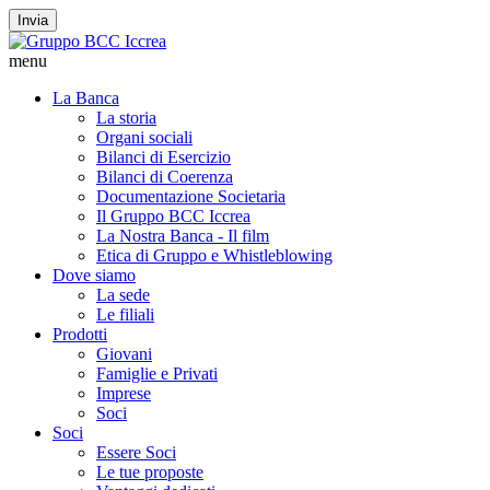
Invia
menu
La Banca
La storia
Organi sociali
Bilanci di Esercizio
Bilanci di Coerenza
Documentazione Societaria
Il Gruppo BCC Iccrea
La Nostra Banca - Il film
Etica di Gruppo e Whistleblowing
Dove siamo
La sede
Le filiali
Prodotti
Giovani
Famiglie e Privati
Imprese
Soci
Soci
Essere Soci
Le tue proposte