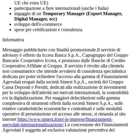
UE che extra UE)
partecipazione a fiere internazionali (anche i Italia)
ingaggio di un
Temporary Manager (Export Manager,
Digital Manager, ecc)
sviluppo dell'e-commerce
spese per certificazioni e consulenza.
Informativa
Messaggio pubblicitario con finalità promozionale.Il servizio di
advisory è offerto da Iccrea Banca S.p.A., Capogruppo del Gruppo
Bancario Cooperativo Iccrea, e promosso dalle Banche di Credito
Cooperativo Affiliate al Gruppo. Il servizio è rivolto alla clientela
non consumatrice che intende avvalersi di consulenza specialistica
dedicata per poter richiedere l'accesso alla gamma di Finanziamenti
Agevolati erogati dalla società Simest S.p.A., società del Gruppo
Cassa Depositi e Prestiti, dedicati alla realizzazione di investimenti
per lo sviluppo dell'attività nei mercati internazionali, la sostenibilità
e/o la digitalizzazione. Per maggiori delucidazioni sulla gamma
complessiva di strumenti offerti dalla società Simest S.p.A., sulle
relative caratteristiche economiche e contrattuali e sulle modalità
operative di presentazione ed accesso alle stesse, si rimanda al sito
internet
https://www.simest.it/per-le-imprese/finanziamenti-
agevolati-internazionalizzazione/
.La concessione dei Finanziamenti
Agevolati è soggetta ad esclusiva valutazione preventiva dei