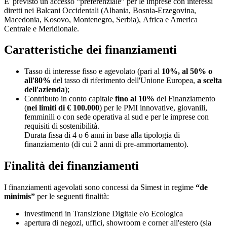
E' previsto un accesso “preferenziale” per le imprese con interessi
diretti nei Balcani Occidentali (Albania, Bosnia-Erzegovina,
Macedonia, Kosovo, Montenegro, Serbia), Africa e America
Centrale e Meridionale.
Caratteristiche dei finanziamenti
Tasso di interesse fisso e agevolato (pari al
10%, al 50% o
all'80%
del tasso di riferimento dell'Unione Europea,
a scelta
dell'azienda
);
Contributo in conto capitale
fino al 10%
del Finanziamento
(
nei limiti di € 100.000
) per le PMI innovative, giovanili,
femminili o con sede operativa al sud e per le imprese con
requisiti di sostenibilità.
Durata fissa di 4 o 6 anni in base alla tipologia di
finanziamento (di cui 2 anni di pre-ammortamento).
Finalità dei finanziamenti
I finanziamenti agevolati sono concessi da Simest in regime
“de
minimis”
per le seguenti finalità:
investimenti in Transizione Digitale e/o Ecologica
apertura di negozi, uffici, showroom e corner all'estero (sia