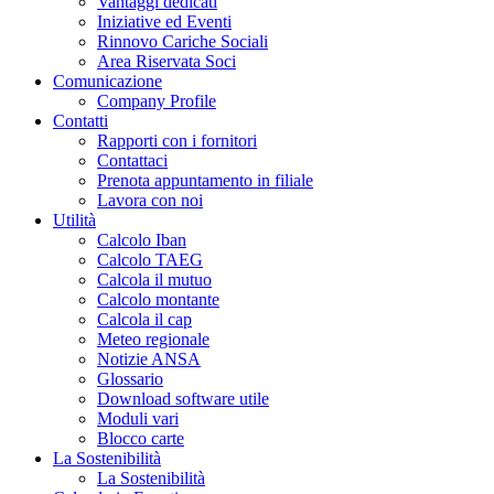
Vantaggi dedicati
Iniziative ed Eventi
Rinnovo Cariche Sociali
Area Riservata Soci
Comunicazione
Company Profile
Contatti
Rapporti con i fornitori
Contattaci
Prenota appuntamento in filiale
Lavora con noi
Utilità
Calcolo Iban
Calcolo TAEG
Calcola il mutuo
Calcolo montante
Calcola il cap
Meteo regionale
Notizie ANSA
Glossario
Download software utile
Moduli vari
Blocco carte
La Sostenibilità
La Sostenibilità