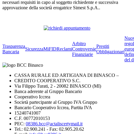
necessari requisiti in capo al soggetto richiedente e successiva
approvazione della società erogatrice Simest S.p.A..
Nuo
Arbitro
rego
Trasparenza
Prestiti
Sicurezza
MiFID
Reclami
Controversie
euro
Bancaria
Obbligazionari
Finanziarie
defin
del d
CASSA RURALE ED ARTIGIANA DI BINASCO –
CREDITO COOPERATIVO S.C.
Via Filippo Turati, 2 - 20082 BINASCO (MI)
Banca aderente al Gruppo Bancario
Cooperativo Iccrea
Società partecipante al Gruppo IVA Gruppo
Bancario Cooperativo Iccrea, Partita IVA
15240741007
C.F. 00772010153
PEC:
08386.bcc@actaliscertymail.it
Tel.: 02.900.241 - Fax: 02.905.20.62