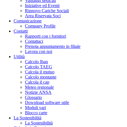
Vantaggi dedicati
Iniziative ed Eventi
Rinnovo Cariche Sociali
Area Riservata Soci
Comunicazione
Company Profile
Contatti
Rapporti con i fornitori
Contattaci
Prenota appuntamento in filiale
Lavora con noi
Utilità
Calcolo Iban
Calcolo TAEG
Calcola il mutuo
Calcolo montante
Calcola il cap
Meteo regionale
Notizie ANSA
Glossario
Download software utile
Moduli vari
Blocco carte
La Sostenibilità
La Sostenibilità