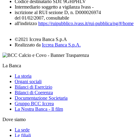
Codice destinatario SDI: 9GHPHLV
Intermediario soggetto a vigilanza Ivass -
iscrizione al RUI sezione D, n. D000026974
del 01/02/2007, consultabile
all'indirizzo
https://ruipubblico.ivass.it/rui-pubblica/ng/#/home
©2021 Iccrea Banca S.p.A
Realizzato da
Iccrea Banca S.p.A.
La Banca
La storia
Organi sociali
Bilanci di Esercizio
Bilanci di Coerenza
Documentazione Societaria
Gruppo BCC Iccrea
La Nostra Banca - Il film
Dove siamo
La sede
Le filiali