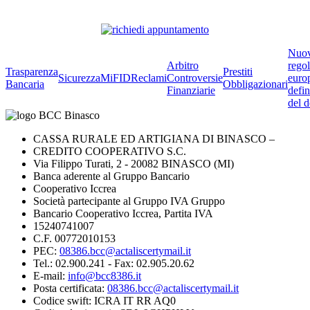
Nuo
Arbitro
rego
Trasparenza
Prestiti
Sicurezza
MiFID
Reclami
Controversie
euro
Bancaria
Obbligazionari
Finanziarie
defin
del d
CASSA RURALE ED ARTIGIANA DI BINASCO –
CREDITO COOPERATIVO S.C.
Via Filippo Turati, 2 - 20082 BINASCO (MI)
Banca aderente al Gruppo Bancario
Cooperativo Iccrea
Società partecipante al Gruppo IVA Gruppo
Bancario Cooperativo Iccrea, Partita IVA
15240741007
C.F. 00772010153
PEC:
08386.bcc@actaliscertymail.it
Tel.: 02.900.241 - Fax: 02.905.20.62
E-mail:
info@bcc8386.it
Posta certificata:
08386.bcc@actaliscertymail.it
Codice swift: ICRA IT RR AQ0