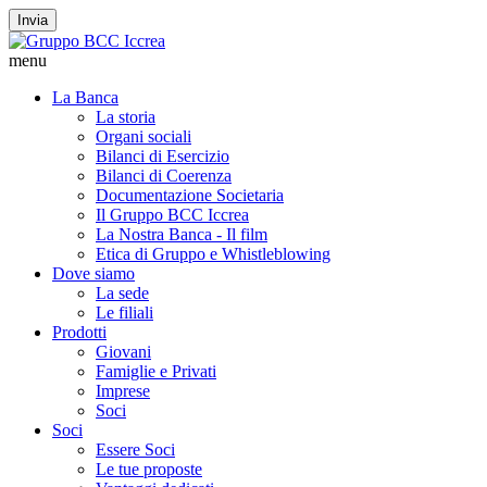
Invia
menu
La Banca
La storia
Organi sociali
Bilanci di Esercizio
Bilanci di Coerenza
Documentazione Societaria
Il Gruppo BCC Iccrea
La Nostra Banca - Il film
Etica di Gruppo e Whistleblowing
Dove siamo
La sede
Le filiali
Prodotti
Giovani
Famiglie e Privati
Imprese
Soci
Soci
Essere Soci
Le tue proposte