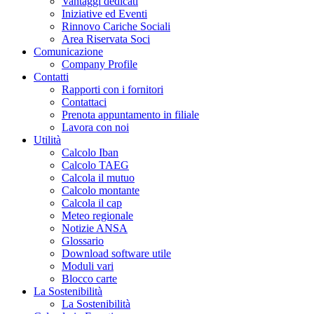
Vantaggi dedicati
Iniziative ed Eventi
Rinnovo Cariche Sociali
Area Riservata Soci
Comunicazione
Company Profile
Contatti
Rapporti con i fornitori
Contattaci
Prenota appuntamento in filiale
Lavora con noi
Utilità
Calcolo Iban
Calcolo TAEG
Calcola il mutuo
Calcolo montante
Calcola il cap
Meteo regionale
Notizie ANSA
Glossario
Download software utile
Moduli vari
Blocco carte
La Sostenibilità
La Sostenibilità