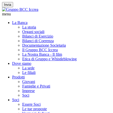
Invia
menu
La Banca
La storia
Organi sociali
Bilanci di Esercizio
Bilanci di Coerenza
Documentazione Societaria
Il Gruppo BCC Iccrea
La Nostra Banca - Il film
Etica di Gruppo e Whistleblowing
Dove siamo
La sede
Le filiali
Prodotti
Giovani
Famiglie e Privati
Imprese
Soci
Soci
Essere Soci
Le tue proposte