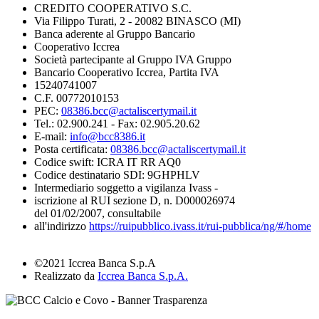
CREDITO COOPERATIVO S.C.
Via Filippo Turati, 2 - 20082 BINASCO (MI)
Banca aderente al Gruppo Bancario
Cooperativo Iccrea
Società partecipante al Gruppo IVA Gruppo
Bancario Cooperativo Iccrea, Partita IVA
15240741007
C.F. 00772010153
PEC:
08386.bcc@actaliscertymail.it
Tel.: 02.900.241 - Fax: 02.905.20.62
E-mail:
info@bcc8386.it
Posta certificata:
08386.bcc@actaliscertymail.it
Codice swift: ICRA IT RR AQ0
Codice destinatario SDI: 9GHPHLV
Intermediario soggetto a vigilanza Ivass -
iscrizione al RUI sezione D, n. D000026974
del 01/02/2007, consultabile
all'indirizzo
https://ruipubblico.ivass.it/rui-pubblica/ng/#/home
©2021 Iccrea Banca S.p.A
Realizzato da
Iccrea Banca S.p.A.