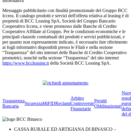
Informativa
Messaggio pubblicitario con finalità promozionale del Gruppo BCC
Iccrea. Il catalogo prodotti e servizi dell'offerta relativa al leasing è di
proprietà di BCC Leasing SpA, Società del Gruppo Bancario
Cooperativo Iccrea, e viene promosso dalle Banche di Credito
Cooperativo Affiliate al Gruppo. Per le condizioni economiche e le
principali clausole contrattuali dei prodotti e servizi pubblicizzati, e
per quanto non espressamente indicato, è necessario fare riferimento
ai fogli informativi disponibili presso le Filali e nella sezione
“Trasparenza” del sito internet delle Banche di Credito Cooperativo
promotrici, nonché nella sezione “Trasparenza” del sito internet
https://www.bccleasing.it
della Società BCC Leasing SpA.
Nuo
Arbitro
rego
Trasparenza
Prestiti
Sicurezza
MiFID
Reclami
Controversie
euro
Bancaria
Obbligazionari
Finanziarie
defin
del d
CASSA RURALE ED ARTIGIANA DI BINASCO –