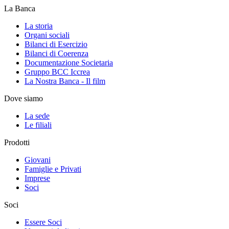
La Banca
La storia
Organi sociali
Bilanci di Esercizio
Bilanci di Coerenza
Documentazione Societaria
Gruppo BCC Iccrea
La Nostra Banca - Il film
Dove siamo
La sede
Le filiali
Prodotti
Giovani
Famiglie e Privati
Imprese
Soci
Soci
Essere Soci