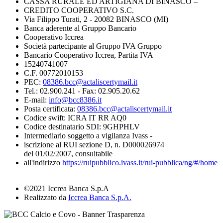
CASSA RURALE ED ARTIGIANA DI BINASCO –
CREDITO COOPERATIVO S.C.
Via Filippo Turati, 2 - 20082 BINASCO (MI)
Banca aderente al Gruppo Bancario
Cooperativo Iccrea
Società partecipante al Gruppo IVA Gruppo
Bancario Cooperativo Iccrea, Partita IVA
15240741007
C.F. 00772010153
PEC:
08386.bcc@actaliscertymail.it
Tel.: 02.900.241 - Fax: 02.905.20.62
E-mail:
info@bcc8386.it
Posta certificata:
08386.bcc@actaliscertymail.it
Codice swift: ICRA IT RR AQ0
Codice destinatario SDI: 9GHPHLV
Intermediario soggetto a vigilanza Ivass -
iscrizione al RUI sezione D, n. D000026974
del 01/02/2007, consultabile
all'indirizzo
https://ruipubblico.ivass.it/rui-pubblica/ng/#/home
©2021 Iccrea Banca S.p.A
Realizzato da
Iccrea Banca S.p.A.