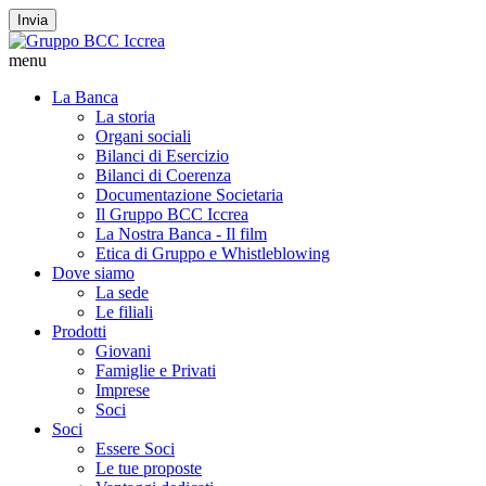
Invia
menu
La Banca
La storia
Organi sociali
Bilanci di Esercizio
Bilanci di Coerenza
Documentazione Societaria
Il Gruppo BCC Iccrea
La Nostra Banca - Il film
Etica di Gruppo e Whistleblowing
Dove siamo
La sede
Le filiali
Prodotti
Giovani
Famiglie e Privati
Imprese
Soci
Soci
Essere Soci
Le tue proposte