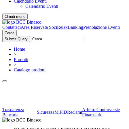
Calendario Eventi
Calendario Eventi
Chiudi menu
Contattaci
Area Riservata Soci
RelaxBanking
Prenotazione Eventi
Cerca
Home
>
Prodotti
>
Catalogo prodotti
Trasparenza
Arbitro Controversie
Sicurezza
MiFID
Reclami
Bancaria
Finanziarie