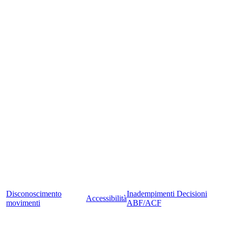
Disconoscimento
Inadempimenti Decisioni
Accessibilità
movimenti
ABF/ACF