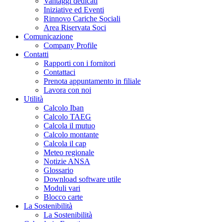
Vantaggi dedicati
Iniziative ed Eventi
Rinnovo Cariche Sociali
Area Riservata Soci
Comunicazione
Company Profile
Contatti
Rapporti con i fornitori
Contattaci
Prenota appuntamento in filiale
Lavora con noi
Utilità
Calcolo Iban
Calcolo TAEG
Calcola il mutuo
Calcolo montante
Calcola il cap
Meteo regionale
Notizie ANSA
Glossario
Download software utile
Moduli vari
Blocco carte
La Sostenibilità
La Sostenibilità